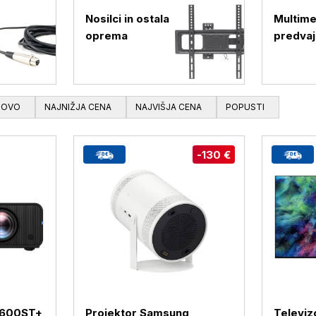
Nosilci in ostala
Multime
oprema
predvaj
NOVO
NAJNIŽJA CENA
NAJVIŠJA CENA
POPUSTI
-130 €
H600ST+
Projektor Samsung
Televi