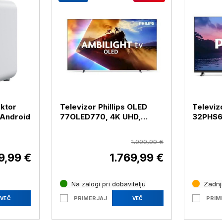
ektor
Televizor Phillips OLED
Televiz
 Android
77OLED770, 4K UHD,
32PHS6
diagonala 195 cm
diagona
1.999,99 €
9,99 €
1.769,99 €
Na zalogi pri dobavitelju
Zadnji
PRIMERJAJ
PRIM
VEČ
VEČ