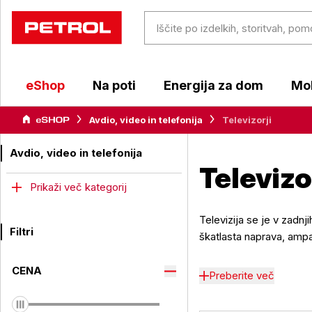
eShop
Na poti
Energija za dom
Mob
Avdio, video in telefonija
Televizorji
Avdio, video in telefonija
Televizo
Prikaži več kategorij
Televizija se je v zadnj
Filtri
škatlasta naprava, ampa
CENA
Preberite več