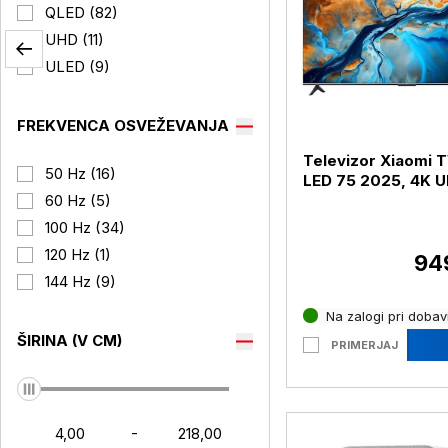
QLED (82)
UHD (11)
ULED (9)
FREKVENCA OSVEŽEVANJA
Televizor Xiaomi T
50 Hz (16)
LED 75 2025, 4K U
diagonala 190 cm
60 Hz (5)
100 Hz (34)
120 Hz (1)
94
144 Hz (9)
Na zalogi pri dobavi
ŠIRINA (V CM)
PRIMERJAJ
-