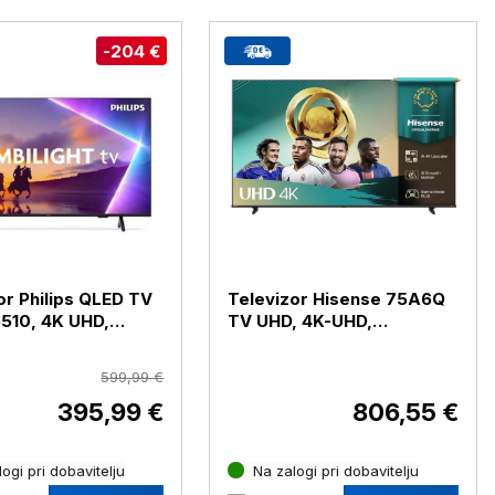
-204 €
or Philips QLED TV
Televizor Hisense 75A6Q
510, 4K UHD,
TV UHD, 4K-UHD,
la 139 cm
diagonala 190 cm
599,99 €
395,99 €
806,55 €
ogi pri dobavitelju
Na zalogi pri dobavitelju