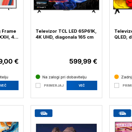
g Frame
Televizor TCL LED 65P61K,
Televiz
XXH, 4K
4K UHD, diagonala 165 cm
QLED, d
9 cm
9,00 €
599,99 €
telju
Na zalogi pri dobavitelju
Zadnji
PRIMERJAJ
PRIM
VEČ
VEČ