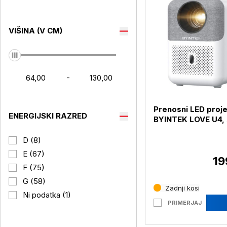
VIŠINA (V CM)
-
Prenosni LED proj
ENERGIJSKI RAZRED
BYINTEK LOVE U4,
D (8)
E (67)
19
F (75)
G (58)
Zadnji kosi
Ni podatka (1)
PRIMERJAJ