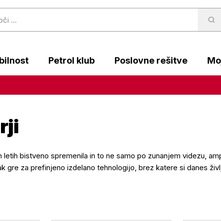
ilnost
Petrol klub
Poslovne rešitve
Moj
rji
ih letih bistveno spremenila in to ne samo po zunanjem videzu, ampa
k gre za prefinjeno izdelano tehnologijo, brez katere si danes ži