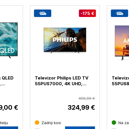
-175 €
g QLED
Televizor Philips LED TV
Televiz
,
55PUS7000, 4K UHD,
55PUS8
diagonala 139 cm
diagona
499,99 €
9,00 €
324,99 €
telju
Zadnji kosi
Na zal