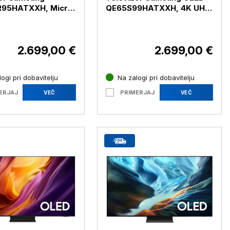
95HATXXH, Micro
QE65S99HATXXH, 4K UHD,
 UHD, diagonala
diagonala 165 cm
2.699,00 €
2.699,00 €
ogi pri dobavitelju
Na zalogi pri dobavitelju
ERJAJ
PRIMERJAJ
VEČ
VEČ