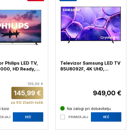
or Philips LED TV,
Televizor Samsung LED TV
000, HD Ready,
85U8092F, 4K UHD,
la 80 cm
diagonala 215 cm
199,99 €
145,99 €
949,00 €
za 50 Zlatih točk
 kosi
Na zalogi pri dobavitelju
ERJAJ
PRIMERJAJ
VEČ
VEČ