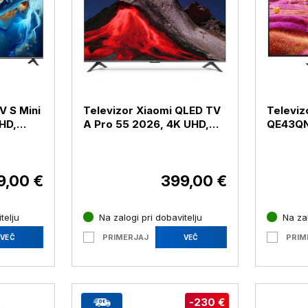
V S Mini
Televizor Xiaomi QLED TV
Televi
HD,
A Pro 55 2026, 4K UHD,
QE43QN
diagonala 139 cm
UHD, di
9,00 €
399,00 €
telju
Na zalogi pri dobavitelju
Na zal
PRIMERJAJ
PRIM
VEČ
VEČ
-230 €