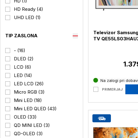
HD (1)
HD Ready (4)
UHD LED (1)
Televizor Samsun
TIP ZASLONA
TV QE55LS03HAU
UHD, diagonala 13
- (16)
DLED (2)
1.37
LCD (6)
LED (14)
Na zalogi pri dobavi
LED LCD (26)
PRIMERJAJ
Micro RGB (3)
Mini LED (18)
Mini LED QLED (43)
OLED (33)
QD MINI LED (3)
QD-OLED (3)