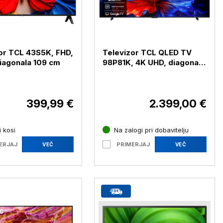
or TCL 43S5K, FHD,
Televizor TCL QLED TV
iagonala 109 cm
98P81K, 4K UHD, diagonala
249 cm
399,99 €
2.399,00 €
 kosi
Na zalogi pri dobavitelju
ERJAJ
PRIMERJAJ
VEČ
VEČ