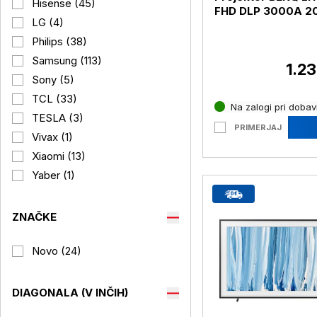
Hisense (45)
FHD DLP 3000A 2
LG (4)
Philips (38)
Samsung (113)
1.23
Sony (5)
TCL (33)
Na zalogi pri dobavi
TESLA (3)
PRIMERJAJ
Vivax (1)
Xiaomi (13)
Yaber (1)
ZNAČKE
Novo (24)
DIAGONALA (V INČIH)