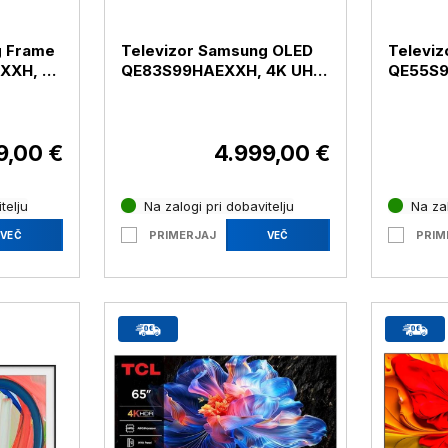
g Frame
Televizor Samsung OLED
Televi
XXH, 4K
QE83S99HAEXXH, 4K UHD,
QE55S9
5 cm
diagonala 210 cm
diagona
9,00 €
4.999,00 €
telju
Na zalogi pri dobavitelju
Na zal
PRIMERJAJ
PRIM
VEČ
VEČ