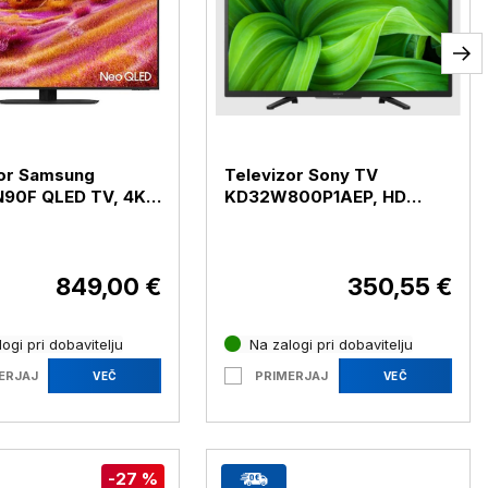
zor Samsung
Televizor Sony TV
90F QLED TV, 4K
KD32W800P1AEP, HD
agonala 108 cm
READY, diagonala zaslona
80 cm
849,00 €
350,55 €
ogi pri dobavitelju
Na zalogi pri dobavitelju
ERJAJ
PRIMERJAJ
VEČ
VEČ
-27 %