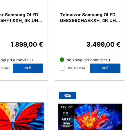
zor Samsung OLED
Televizor Samsung OLED
5HFTXXH, 4K UHD,
QE83S90HAEXXH, 4K UHD,
la 139 cm
diagonala 210 cm
1.899,00 €
3.499,00 €
ogi pri dobavitelju
Na zalogi pri dobavitelju
ERJAJ
PRIMERJAJ
VEČ
VEČ