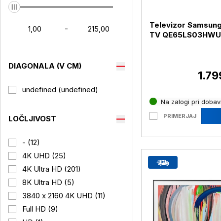
Televizor Samsun
-
TV QE65LS03HWU
UHD, diagonala 16
DIAGONALA (V CM)
1.79
undefined (undefined)
Na zalogi pri dobavi
PRIMERJAJ
LOČLJIVOST
- (12)
4K UHD (25)
4K Ultra HD (201)
8K Ultra HD (5)
3840 x 2160 4K UHD (11)
Full HD (9)