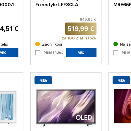
0000:1
Freestyle LFF3CLA
MRE65R
RGB, 4K
165 cm
649,99 €
4,51 €
519,99 €
za 100 Zlatih točk
telju
Zadnji kosi
Na zal
PRIMERJAJ
PRIM
VEČ
VEČ