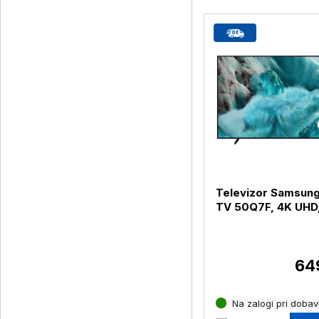
Televizor Samsun
TV 50Q7F, 4K UHD
diagonala 127 cm
64
Na zalogi pri dobavi