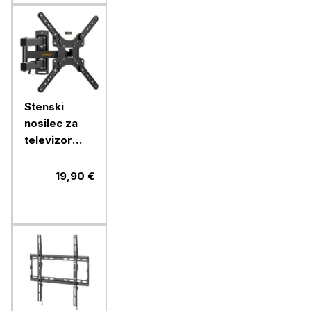
Stenski
nosilec za
televizor
Vonhaus s
popolnim
19,90 €
nagibom in
zasukom