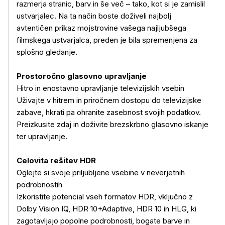
razmerja stranic, barv in še več – tako, kot si je zamislil
ustvarjalec. Na ta način boste doživeli najbolj
avtentičen prikaz mojstrovine vašega najljubšega
filmskega ustvarjalca, preden je bila spremenjena za
splošno gledanje.
Prostoročno glasovno upravljanje
Hitro in enostavno upravljanje televizijskih vsebin
Uživajte v hitrem in priročnem dostopu do televizijske
zabave, hkrati pa ohranite zasebnost svojih podatkov.
Preizkusite zdaj in doživite brezskrbno glasovno iskanje
ter upravljanje.
Celovita rešitev HDR
Oglejte si svoje priljubljene vsebine v neverjetnih
podrobnostih
Izkoristite potencial vseh formatov HDR, vključno z
Dolby Vision IQ, HDR 10+Adaptive, HDR 10 in HLG, ki
zagotavljajo popolne podrobnosti, bogate barve in