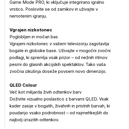
Game Mode PRO, ki vključuje integrirano igralno
vrstico. Poslovite se od zamikov in uživajte v
nemotenim igranju.
Vgrajen nizkotonec
Poglobljen in močan bas
Vgrajeni nizkotonec v vašem televizorju zagotavlja
bogate in globoke base. Uživajte v mogočni zvočni
podlagi, ki spremlja vsak prizor – od nežnih ritmov
pesmi do glasnih akcijskih spektaklov. Tako vaša
zvočna izkušnja doseže povsem novo dimenzijo.
QLED Colour
Več kot milijarda živih odtenkov barv
Doživite vizualno poslastico z barvami QLED. Vsak
kader zasije v bogatih, živahnih in pristnih barvah, ki
poudarijo vsako podrobnost – od najmehkejših do
najbolj izrazitih odtenkov.