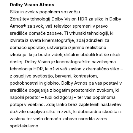
Dolby Vision Atmos
Slika in zvok v popolnem sozvočju
Združitev tehnologij Dolby Vision HDR za sliko in Dolby
Atmos® za zvok, vaš televizor spremeni v pravo
središče domače zabave. Ti vrhunski tehnologiji, ki
izvirata iz sveta kinematografije, zdaj združeni za
domačo uporabo, ustvarjata izjemno realistično
izkušnjo, ki jo boste videli, slišali in občutili kot še nikoli
doslej. Dolby Vision je kinematografsko navdihnjena
tehnologija HDR, ki oživi vaš zaslon z dramatično sliko –
z osupljivo svetlostjo, barvami, kontrastom,
podrobnostmi in globino. Dolby Atmos pa vas postavi v
središče dogajanja z bogatim prostorskim zvokom, ki
napolni prostor – tudi od zgoraj – ter vas popolnoma
potopi v vsebino. Zdaj lahko brez zapletenih nastavitev
doživite osupljivo sliko in zvok, ki dobesedno skočita iz
zaslona ter vašo domačo zabavo naredita zares
spektakularno.