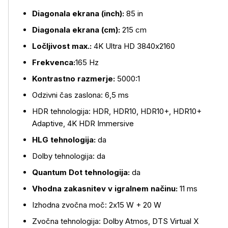
Diagonala ekrana (inch):
85 in
Diagonala ekrana (cm):
215 cm
Ločljivost max.:
4K Ultra HD 3840x2160
Frekvenca:
165 Hz
Kontrastno razmerje:
5000:1
Odzivni čas zaslona: 6,5 ms
HDR tehnologija: HDR, HDR10, HDR10+, HDR10+
Adaptive, 4K HDR Immersive
HLG tehnologija:
da
Dolby tehnologija: da
Quantum Dot tehnologija:
da
Vhodna zakasnitev v igralnem načinu:
11 ms
Izhodna zvočna moč: 2x15 W + 20 W
Zvočna tehnologija: Dolby Atmos, DTS Virtual X