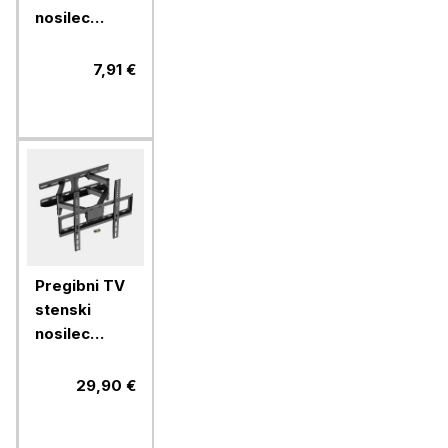
nosilec
VonHaus 15
do 42''
7,91 €
Pregibni TV
stenski
nosilec
VonHaus 24-
56'', do 45
29,90 €
kg