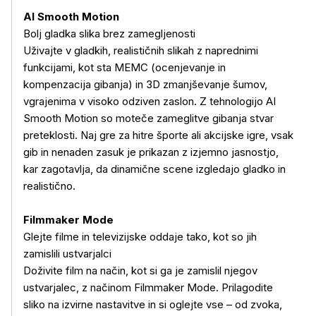
AI Smooth Motion
Bolj gladka slika brez zamegljenosti
Uživajte v gladkih, realističnih slikah z naprednimi
funkcijami, kot sta MEMC (ocenjevanje in
kompenzacija gibanja) in 3D zmanjševanje šumov,
vgrajenima v visoko odziven zaslon. Z tehnologijo AI
Smooth Motion so moteče zameglitve gibanja stvar
preteklosti. Naj gre za hitre športe ali akcijske igre, vsak
gib in nenaden zasuk je prikazan z izjemno jasnostjo,
kar zagotavlja, da dinamične scene izgledajo gladko in
realistično.
Filmmaker Mode
Glejte filme in televizijske oddaje tako, kot so jih
zamislili ustvarjalci
Doživite film na način, kot si ga je zamislil njegov
ustvarjalec, z načinom Filmmaker Mode. Prilagodite
sliko na izvirne nastavitve in si oglejte vse – od zvoka,