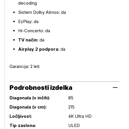
decoding
Sistem Dolby Atmos: da
EzPlay: da
Hi-Concerto: da
TV način:
da
Airplay 2 podpora:
da
Garancija: 2 leti
Podrobnosti izdelka
Diagonala (v inčih):
85
Diagonala (v cm):
215
Podrobnosti izdelka
Ločljivost:
4K Ultra HD
Tip zaslona:
ULED