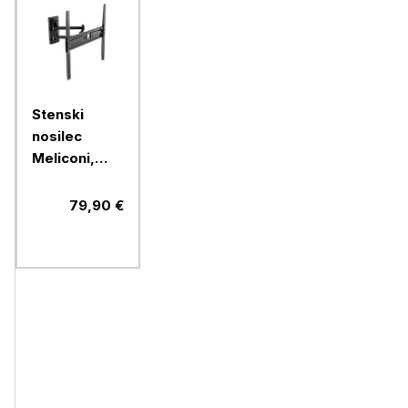
Stenski
nosilec
Meliconi,
FlatStyle
FDR400,
79,90 €
Fast Block