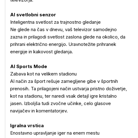
AI svetlobni senzor
Inteligentna svetlost za trajnostno gledanje
Ne glede na čas v dnevu, vaš televizor samodejno
zazna in prilagodi svetlost zaslona glede na okolico, da
prihrani električno energijo. Uravnotežite prihranek
energije in kakovost gledanja.
AI Sports Mode
Zabava kot na velikem stadionu
AI način za šport rešuje zamegljene gibe v športnih
prenosih. Ta prilagojeni način ustvarja pristno doživetje,
kot na stadionu, ter naredi vsak detajl igre kristalno
jasen. Izboljša tudi zvočne učinke, celo glasove
navijačev in komentatorjev.
Igralna vrstica
Enostavno upravljanje iger na enem mestu