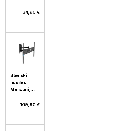
Flatstyle
FTR400 CG
34,90 €
Stenski
nosilec
Meliconi,
FlatStyle
FDRP600,
109,90 €
Fast Block