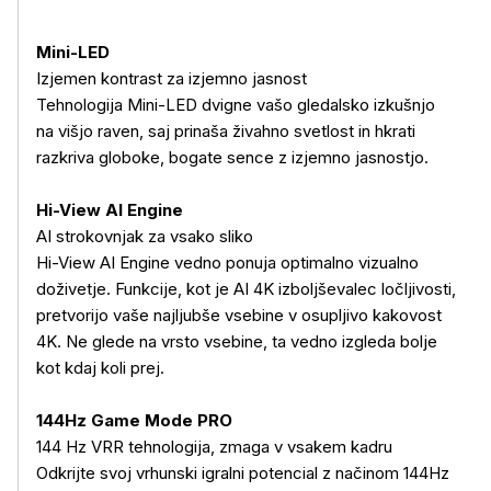
Mini-LED
Izjemen kontrast za izjemno jasnost
Tehnologija Mini-LED dvigne vašo gledalsko izkušnjo
na višjo raven, saj prinaša živahno svetlost in hkrati
razkriva globoke, bogate sence z izjemno jasnostjo.
Hi-View AI Engine
AI strokovnjak za vsako sliko
Hi-View AI Engine vedno ponuja optimalno vizualno
doživetje. Funkcije, kot je AI 4K izboljševalec ločljivosti,
pretvorijo vaše najljubše vsebine v osupljivo kakovost
4K. Ne glede na vrsto vsebine, ta vedno izgleda bolje
kot kdaj koli prej.
144Hz Game Mode PRO
144 Hz VRR tehnologija, zmaga v vsakem kadru
Odkrijte svoj vrhunski igralni potencial z načinom 144Hz