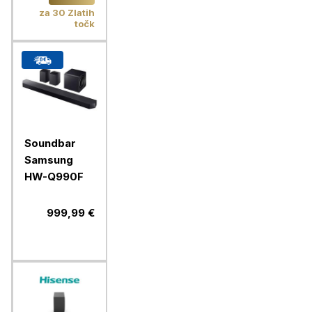
kg
za 30 Zlatih
točk
Soundbar
Samsung
HW-Q990F
999,99 €