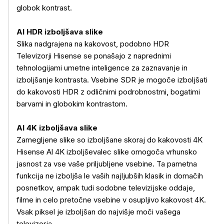
globok kontrast.
AI HDR izboljšava slike
Slika nadgrajena na kakovost, podobno HDR
Televizorji Hisense se ponašajo z naprednimi
Več o izdelku
tehnologijami umetne inteligence za zaznavanje in
izboljšanje kontrasta. Vsebine SDR je mogoče izboljšati
do kakovosti HDR z odličnimi podrobnostmi, bogatimi
barvami in globokim kontrastom.
AI 4K izboljšava slike
Zamegljene slike so izboljšane skoraj do kakovosti 4K
Hisense Al 4K izboljševalec slike omogoča vrhunsko
jasnost za vse vaše priljubljene vsebine. Ta pametna
funkcija ne izboljša le vaših najljubših klasik in domačih
posnetkov, ampak tudi sodobne televizijske oddaje,
filme in celo pretočne vsebine v osupljivo kakovost 4K.
Vsak piksel je izboljšan do najvišje moči vašega
televizorja.