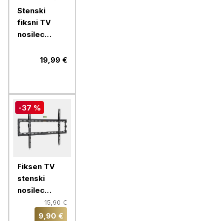
Stenski
fiksni TV
nosilec
32''-70''
MANHATTAN,
19,99 €
40kg, črne
barve, ultra
tanek
-37 %
Fiksen TV
stenski
nosilec
VonHaus 37-
15,90 €
70'', do 35
9,90 €