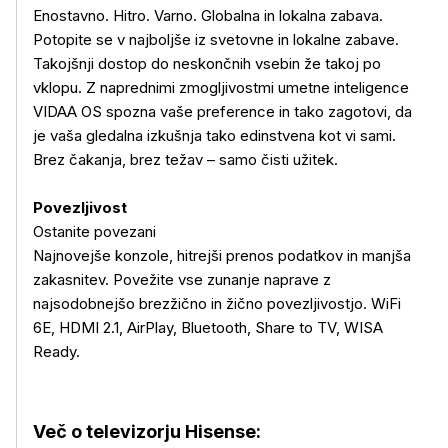
Enostavno. Hitro. Varno. Globalna in lokalna zabava.
Potopite se v najboljše iz svetovne in lokalne zabave.
Takojšnji dostop do neskončnih vsebin že takoj po
vklopu. Z naprednimi zmogljivostmi umetne inteligence
VIDAA OS spozna vaše preference in tako zagotovi, da
je vaša gledalna izkušnja tako edinstvena kot vi sami.
Brez čakanja, brez težav – samo čisti užitek.
Povezljivost
Ostanite povezani
Najnovejše konzole, hitrejši prenos podatkov in manjša
zakasnitev. Povežite vse zunanje naprave z
najsodobnejšo brezžično in žično povezljivostjo. WiFi
6E, HDMI 2.1, AirPlay, Bluetooth, Share to TV, WISA
Ready.
Več o televizorju Hisense: