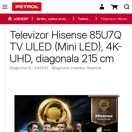
Avdio, video in telefonija
Televizorji
Televizor Hisense 85U7Q TV ULED (Mini LED), 4K-UHD, diagonala 215 cm
Televizor Hisense 85U7Q
TV ULED (Mini LED), 4K-
UHD, diagonala 215 cm
Blagovna št.: 330543
Blagovna znamka:
Hisense