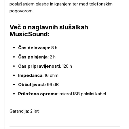
poslušanjem glasbe in igranjem ter med telefonskim
pogovorom.
Več o naglavnih slušalkah
Več o izdelku
MusicSound:
Čas delovanja:
8 h
Čas polnjenja:
2 h
Čas pripravljenosti:
120 h
Impedanca:
16 ohm
Občutljivost:
96 dB
Priložena oprema:
microUSB polnilni kabel
Garancija: 2 leti