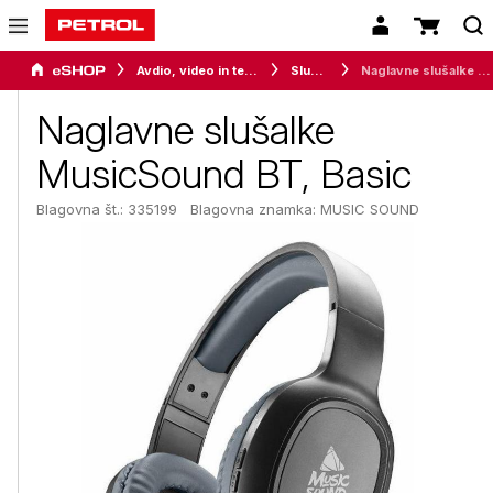
Avdio, video in telefonija
Slušalke
Naglavne slušalke MusicSound BT, Basic
Naglavne slušalke
MusicSound BT, Basic
Blagovna št.: 335199
Blagovna znamka:
MUSIC SOUND