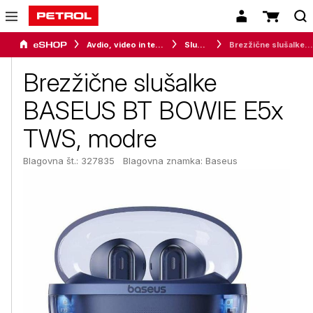
Avdio, video in telefonija
Slušalke
Brezžične slušalke BASEUS BT BOWIE E5x TWS, modre
Brezžične slušalke
BASEUS BT BOWIE E5x
TWS, modre
Blagovna št.: 327835
Blagovna znamka:
Baseus