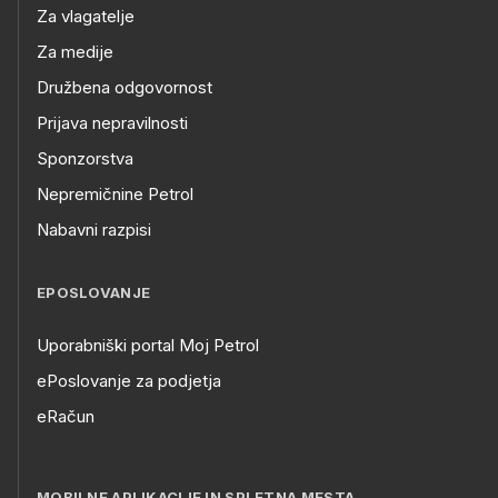
Za vlagatelje
Za medije
Družbena odgovornost
Prijava nepravilnosti
Sponzorstva
Nepremičnine Petrol
Nabavni razpisi
EPOSLOVANJE
Uporabniški portal Moj Petrol
ePoslovanje za podjetja
eRačun
MOBILNE APLIKACIJE IN SPLETNA MESTA