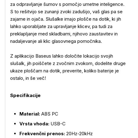
za odpravljanje šumov s pomočjo umetne inteligence.
Več o izdelku
S to rešitvijo se zunanji zvoki zadušijo, vaš glas pa se
zajame in ojača. Slušalke imajo plošče na dotik, ki jih
lahko uporabljate za upravljanje klicev, pa tudi za
preklapljanje med skladbami, njihovo zaustavitev in
nadaljevanje ali klic glasovnega pomočnika.
Z aplikacijo Baseus lahko določite lokacijo svojih
slušalk, jih poiščete z zvočnim zvokom, dodelite druge
ukaze ploščam na dotik, preverite, koliko baterije je
ostalo, in še več!
Specifikacije
Material:
ABS PC
Vrsta vhoda:
USB-C
Frekvenčni prenos:
20Hz-20kHz