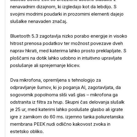
nenavadnim dizajnom, ki izgledajo kot da lebdijo. S
svojimi modrimi poudarki in prozornimi elementi dajejo
slušalke nenavaden značaj.
Bluetooth 5.3 zagotavlja nizko porabo energije in visoko
hitrost prenosa podatkov ter možnost povezave dveh
naprav hkrati, med katerima lahko prosto preklapljate. S
ploščami na dotik lahko udobno in intuitivno upravljate
poslušanje ali sprejemanje klicev.
Dva mikrofona, opremljena s tehnologijo za
odpravljanje šumov, ki jo poganja AI, zagotavljata, da
sogovornik popolnoma sliši vaš glas – mikrofona ga
odstranita iz filtra za hrup. Skupni čas delovanja slušalk
je 25 ur, med katerimi lahko poslušate glasbo ali igrate
igre z zamikom do 60 ms. izjemno tanka poliuretanska
membrana PEEK nudi odlično kakovost zvoka in
estetsko obliko.