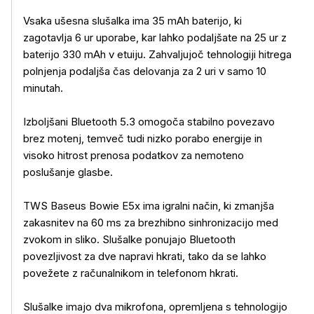
Vsaka ušesna slušalka ima 35 mAh baterijo, ki
zagotavlja 6 ur uporabe, kar lahko podaljšate na 25 ur z
baterijo 330 mAh v etuiju. Zahvaljujoč tehnologiji hitrega
polnjenja podaljša čas delovanja za 2 uri v samo 10
minutah.
Izboljšani Bluetooth 5.3 omogoča stabilno povezavo
brez motenj, temveč tudi nizko porabo energije in
visoko hitrost prenosa podatkov za nemoteno
poslušanje glasbe.
TWS Baseus Bowie E5x ima igralni način, ki zmanjša
zakasnitev na 60 ms za brezhibno sinhronizacijo med
zvokom in sliko. Slušalke ponujajo Bluetooth
povezljivost za dve napravi hkrati, tako da se lahko
povežete z računalnikom in telefonom hkrati.
Slušalke imajo dva mikrofona, opremljena s tehnologijo