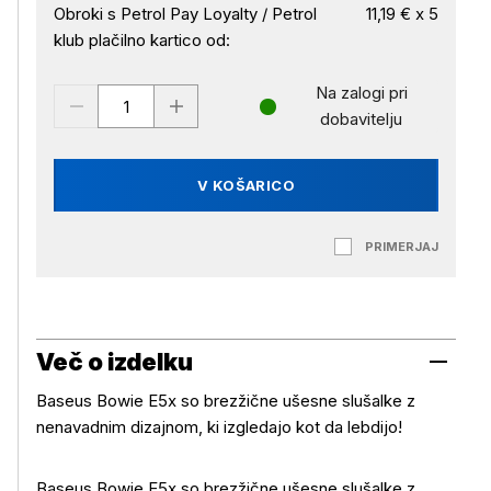
Obroki s Petrol Pay Loyalty / Petrol
11,19 € x 5
klub plačilno kartico od:
Na zalogi pri
dobavitelju
V KOŠARICO
PRIMERJAJ
Več o izdelku
Baseus Bowie E5x so brezžične ušesne slušalke z
nenavadnim dizajnom, ki izgledajo kot da lebdijo!
Baseus Bowie E5x so brezžične ušesne slušalke z