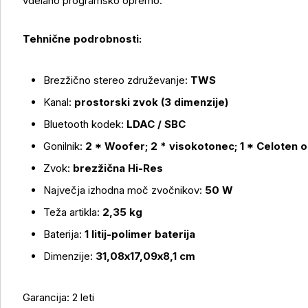
vdelano programsko opremo.
Tehnične podrobnosti:
Brezžično stereo združevanje:
TWS
Kanal:
prostorski zvok (3 dimenzije)
Bluetooth kodek:
LDAC / SBC
Gonilnik:
2 * Woofer; 2 * visokotonec; 1 * Celoten 
Zvok:
brezžična Hi-Res
Največja izhodna moč zvočnikov:
50 W
Teža artikla:
2,35 kg
Baterija:
1 litij-polimer baterija
Dimenzije:
31,08x17,09x8,1 cm
Garancija: 2 leti