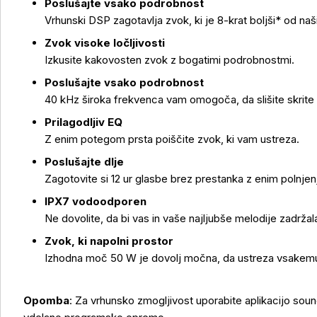
Poslušajte vsako podrobnost
Vrhunski DSP zagotavlja zvok, ki je 8-krat boljši* od naš
Zvok visoke ločljivosti
Izkusite kakovosten zvok z bogatimi podrobnostmi.
Več o izdelku
Poslušajte vsako podrobnost
40 kHz široka frekvenca vam omogoča, da slišite skrite
Prilagodljiv EQ
Z enim potegom prsta poiščite zvok, ki vam ustreza.
Poslušajte dlje
Zagotovite si 12 ur glasbe brez prestanka z enim polnje
IPX7 vodoodporen
Ne dovolite, da bi vas in vaše najljubše melodije zadržal
Zvok, ki napolni prostor
Izhodna moč 50 W je dovolj močna, da ustreza vsakemu
Opomba
: Za vrhunsko zmogljivost uporabite aplikacijo sou