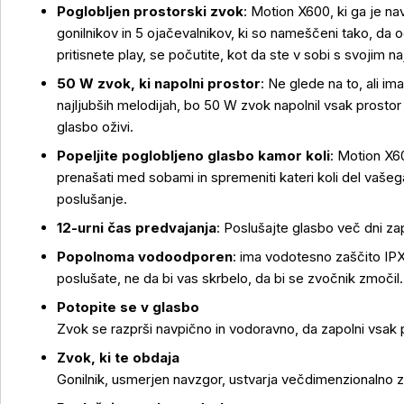
Poglobljen prostorski zvok
: Motion X600, ki ga je nav
gonilnikov in 5 ojačevalnikov, ki so nameščeni tako, da 
pritisnete play, se počutite, kot da ste v sobi s svojim n
50 W zvok, ki napolni prostor
: Ne glede na to, ali im
najljubših melodijah, bo 50 W zvok napolnil vsak prosto
glasbo oživi.
Popeljite poglobljeno glasbo kamor koli
: Motion X6
prenašati med sobami in spremeniti kateri koli del vaše
poslušanje.
12-urni čas predvajanja
: Poslušajte glasbo več dni za
Popolnoma vodoodporen
: ima vodotesno zaščito IPX
poslušate, ne da bi vas skrbelo, da bi se zvočnik zmočil.
Potopite se v glasbo
Zvok se razprši navpično in vodoravno, da zapolni vsak 
Zvok, ki te obdaja
Gonilnik, usmerjen navzgor, ustvarja večdimenzionalno zv