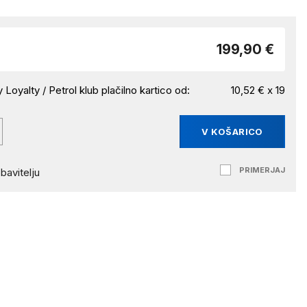
199,90 €
 Loyalty / Petrol klub plačilno kartico od:
10,52 € x 19
V KOŠARICO
PRIMERJAJ
bavitelju