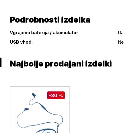
Podrobnosti izdelka
Vgrajena baterija / akumulator:
Da
Podrobnosti izdelka
USB vhod:
Ne
Najbolje prodajani izdelki
-30 %