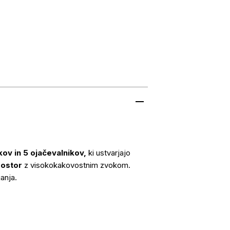
ov in 5 ojačevalnikov,
ki ustvarjajo
rostor
z visokokakovostnim zvokom.
janja.