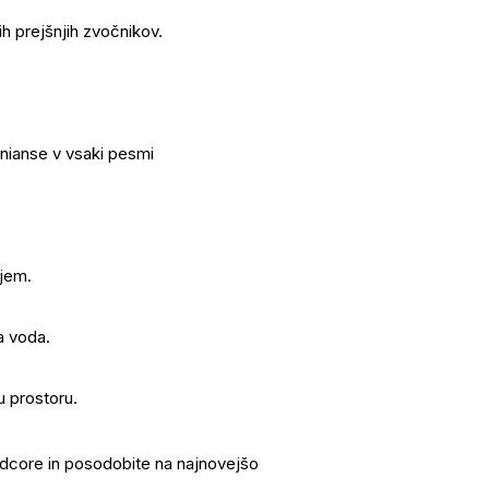
ih prejšnjih zvočnikov.
 nianse v vsaki pesmi
njem.
a voda.
 prostoru.
ndcore in posodobite na najnovejšo