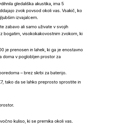
dihnila gledališka akustika, ima 5
oddajajo zvok povsod okoli vas. Vsakič, ko
ajljubšim izvajalcem.
ate zabavo ali samo uživate v svojih
r z bogatim, visokokakovostnim zvokom, ki
00 je prenosen in lahek, ki ga je enostavno
ga doma v poglobljen prostor za
poredoma – brez skrbi za baterijo.
7, tako da se lahko preprosto sprostite in
prostor.
očno kuliso, ki se premika okoli vas.