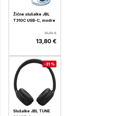
Žične slušalke JBL
T310C USB-C, modre
19,99 €
13,80 €
-31 %
Slušalke JBL TUNE