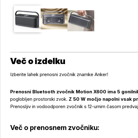
Več o izdelku
Izberite lahek prenosni zvočnik znamke Anker!
Prenosni Bluetooth zvočnik Motion X600 ima 5 gonilnik
poglobljen prostorski zvok.
Z 50 W močjo napolni vsak p
Prenosljiv in vodoodporen zvočnik s 12-urnim časom predva
Več o prenosnem zvočniku: