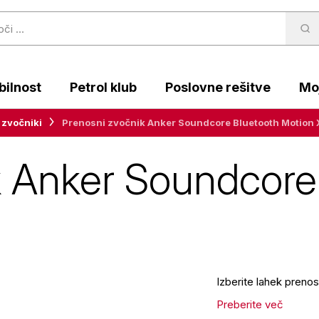
ilnost
Petrol klub
Poslovne rešitve
Moj
 zvočniki
Prenosni zvočnik Anker Soundcore Bluetooth Motion 
k Anker Soundcore
Izberite lahek preno
Preberite več