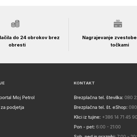
ačila do 24 obrokov brez
Nagrajevanje zvestobe 
obresti
točkami
JE
KONTAKT
portal Moj Petrol
Brezplačna tel. številka:
080 2
za podjetja
Brezplačna tel. št. eShop:
080
Klici iz tujine:
+386 14 71 45 9
Pon - pet:
6:00 - 21:00
Sob, ned in prazniki:
7:00 - 20