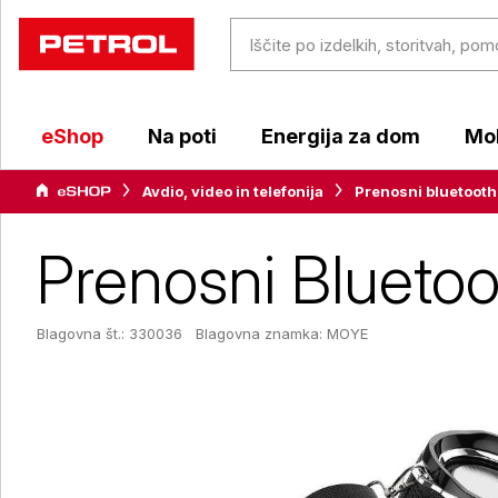
eShop
Na poti
Energija za dom
Mob
Avdio, video in telefonija
Prenosni bluetooth
Prenosni Blueto
Blagovna št.: 330036
Blagovna znamka:
MOYE