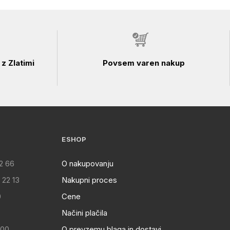
z Zlatimi
Povsem varen nakup
ESHOP
2 66
O nakupovanju
 22 13
Nakupni proces
0
Cene
Načini plačila
:00
O prevzemu blaga in dostavi