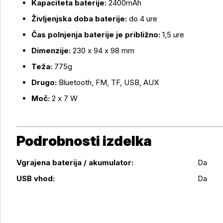
Kapaciteta baterije:
2400mAh
Življenjska doba baterije:
do 4 ure
Čas polnjenja baterije je približno:
1,5 ure
Dimenzije:
230 x 94 x 98 mm
Teža:
775g
Drugo:
Bluetooth, FM, TF, USB, AUX
Moč:
2 x 7 W
Podrobnosti izdelka
Vgrajena baterija / akumulator:
Da
Podrobnosti izdelka
USB vhod:
Da