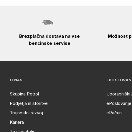
Brezplačna dostava na vse
Možnost pl
bencinske servise
O NAS
EPOSLOVAN
Skupina Petrol
Uporabniški 
Podjetja in storitve
ePoslovanje 
Trajnostni razvoj
eRačun
Kariera
Za vlagatelje