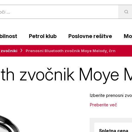
ilnost
Petrol klub
Poslovne rešitve
Moj
 zvočniki
Prenosni Bluetooth zvočnik Moye Melody, črn
oth zvočnik Moye M
Izberite prenosni z
Preberite več
Spletna cena