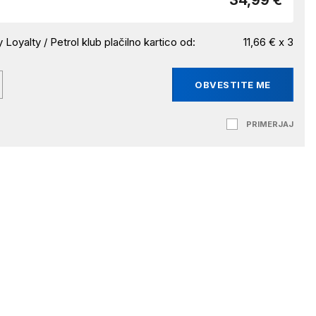
34,99 €
 Loyalty / Petrol klub plačilno kartico od:
11,66 € x 3
OBVESTITE ME
PRIMERJAJ