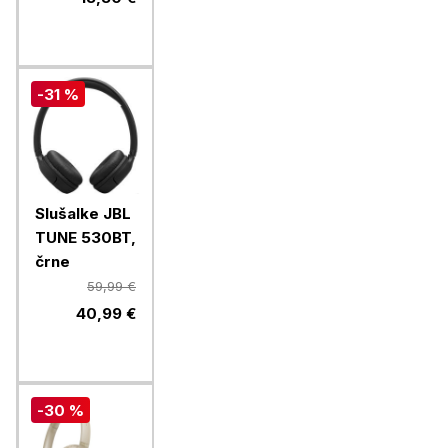
-31 %
Slušalke JBL
TUNE 530BT,
črne
59,99 €
40,99 €
-30 %