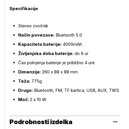
Specifikacije
Stereo zvočnik
Več o izdelku
Način povezave:
Bluetooth 5.0
Kapaciteta baterije:
4000mAh
Življenjska doba baterije:
do 6 ur
Čas polnjenja baterije je približno 4 ure
Dimenzije:
260 x 88 x 88 mm
Teža:
775g
Drugo:
Bluetooth, FM, TF kartica, USB, AUX, TWS
Moč:
2 x 10 W
Podrobnosti izdelka