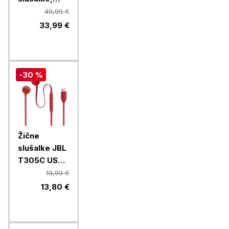
Tune 125BT,
49,99 €
White
33,99 €
-30 %
Žične
slušalke JBL
T305C USB-
C, rdeče
19,99 €
13,80 €