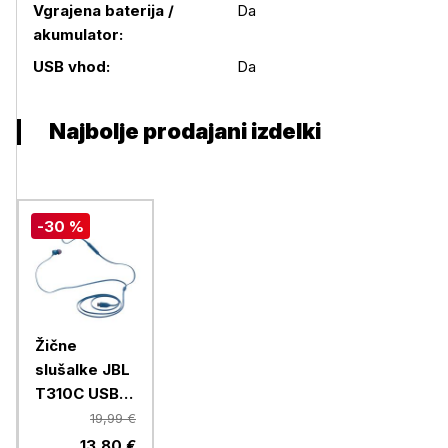
Vgrajena baterija /
Da
akumulator:
Podrobnosti izdelka
USB vhod:
Da
Najbolje prodajani izdelki
-30 %
Žične
slušalke JBL
T310C USB-
C, modre
19,99 €
13,80 €