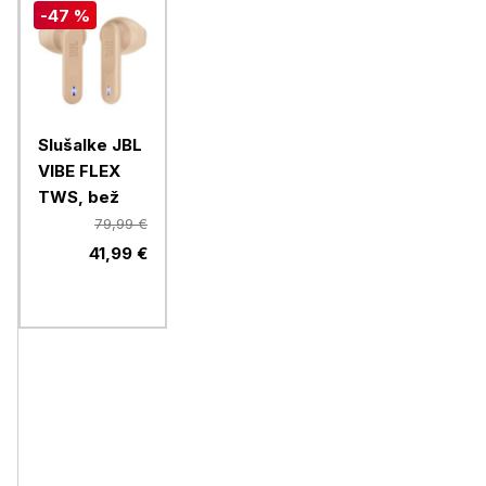
-47 %
Slušalke JBL
VIBE FLEX
TWS, bež
79,99 €
41,99 €