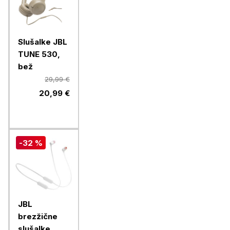
Slušalke JBL
TUNE 530,
bež
29,99 €
20,99 €
-32 %
JBL
brezžične
slušalke,