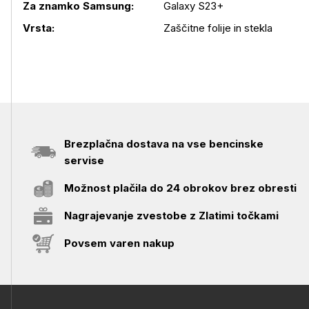
Podrobnosti izdelka
Za znamko Samsung:
Galaxy S23+
Vrsta:
Zaščitne folije in stekla
Brezplačna dostava na vse bencinske
servise
Možnost plačila do 24 obrokov brez obresti
Nagrajevanje zvestobe z Zlatimi točkami
Povsem varen nakup