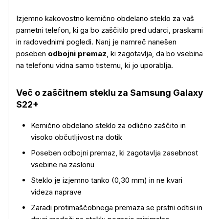
Izjemno kakovostno kemično obdelano steklo za vaš
pametni telefon, ki ga bo zaščitilo pred udarci, praskami
in radovednimi pogledi. Nanj je namreč nanešen
poseben
odbojni premaz
, ki zagotavlja, da bo vsebina
na telefonu vidna samo tistemu, ki jo uporablja.
Več o z
aščitnem steklu za Samsung Galaxy
S22+
Kemično obdelano steklo za odlično zaščito in
visoko občutljivost na dotik
Poseben odbojni premaz, ki zagotavlja zasebnost
vsebine na zaslonu
Steklo je izjemno tanko (0,30 mm) in ne kvari
Več o izdelku
videza naprave
Zaradi protimaščobnega premaza se prstni odtisi in