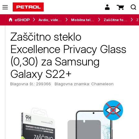
Avdio, video in telefonija
Mobilna telefonija
Zaščitne folije in stekla
Zašči
Zaščitno steklo
Excellence Privacy Glass
(0,30) za Samsung
Galaxy S22+
Blagovna št.: 299366
Blagovna znamka:
Chameleon