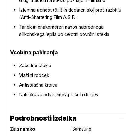
drugi madeži na steklu poznajo minimalno
Izjemna trdnost (9H) in dodaten sloj proti razbitju
(Anti-Shattering Film A.S.F.)
Tanek in enakomeren nanos naprednega
silikonskega lepila po celotni površini stekla
Vsebina pakiranja
Zaščitno steklo
Vlažilni robček
Antistatična krpica
Nalepka za odstranitev prašnih delcev
Podrobnosti izdelka
Za znamko:
Samsung