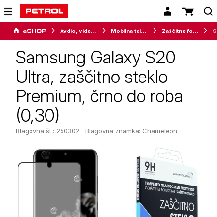
Avdio, video in telefonija
Mobilna telefonija
Zaščitne folije in stekla
Samsu
Samsung Galaxy S20
Ultra, zaščitno steklo
Premium, črno do roba
(0,30)
Blagovna št.: 250302
Blagovna znamka:
Chameleon