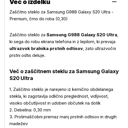
Več o izdelku
Zaščitno steklo za Samsung G988 Galaxy S20 Ultra -
Premium, črno do roba (0,30)
Zaščitno steklo za
Samsung G988 Galaxy S20 Ultra
,
ki sega do robu ekrana telefona in z lepilom, ki prevaja
ultrazvok bralnika prstnih odtisov
, zato ultrazvočni
prstni odtis deluje.
Več o zaščitnem steklu za Samsung Galaxy
S20 Ultra
1. Zaščitno steklo je narejeno iz kemično obdelanega
stekla, ki zagotavlja odlično preglednost, vidljivost,
visoko občutljivost in udoben občutek na dotik
2. Debelina: 0,30 mm
3. Protimaščobni premaz manj prstnih odtisov in drugih
Več o izdelku
madežev