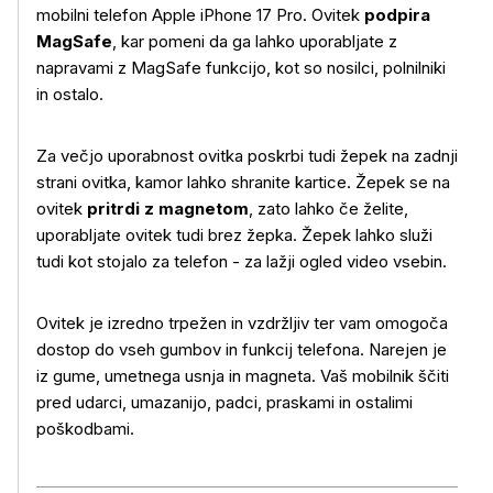
mobilni telefon Apple iPhone 17 Pro. Ovitek
podpira
MagSafe
, kar pomeni da ga lahko uporabljate z
napravami z MagSafe funkcijo, kot so nosilci, polnilniki
in ostalo.
Za večjo uporabnost ovitka poskrbi tudi žepek na zadnji
strani ovitka, kamor lahko shranite kartice. Žepek se na
Več o izdelku
ovitek
pritrdi z magnetom
, zato lahko če želite,
uporabljate ovitek tudi brez žepka. Žepek lahko služi
tudi kot stojalo za telefon - za lažji ogled video vsebin.
Ovitek je izredno trpežen in vzdržljiv ter vam omogoča
dostop do vseh gumbov in funkcij telefona. Narejen je
iz gume, umetnega usnja in magneta. Vaš mobilnik ščiti
pred udarci, umazanijo, padci, praskami in ostalimi
poškodbami.