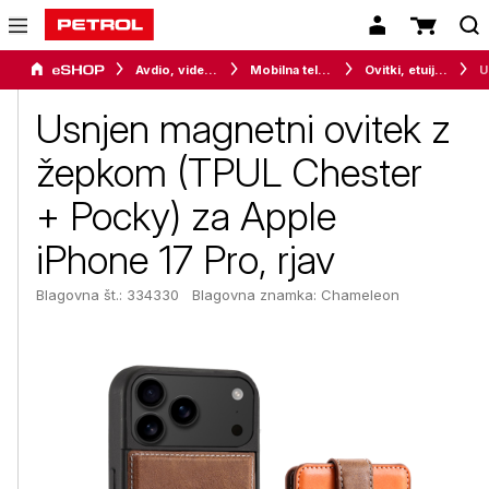
Avdio, video in telefonija
Mobilna telefonija
Ovitki, etuiji, torbice in držala
Usnjen
Usnjen magnetni ovitek z
žepkom (TPUL Chester
+ Pocky) za Apple
iPhone 17 Pro, rjav
Blagovna št.: 334330
Blagovna znamka:
Chameleon