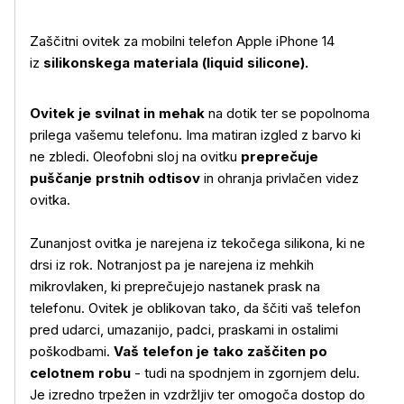
Zaščitni ovitek za mobilni telefon Apple iPhone 14
iz
silikonskega materiala (liquid silicone).
Ovitek je svilnat in mehak
na dotik ter se popolnoma
prilega vašemu telefonu. Ima matiran izgled z barvo ki
ne zbledi. Oleofobni sloj na ovitku
preprečuje
puščanje prstnih odtisov
in ohranja privlačen videz
ovitka.
Več o izdelku
Zunanjost ovitka je narejena iz tekočega silikona, ki ne
drsi iz rok. Notranjost pa je narejena iz mehkih
mikrovlaken, ki preprečujejo nastanek prask na
telefonu. Ovitek je oblikovan tako, da ščiti vaš telefon
pred udarci, umazanijo, padci, praskami in ostalimi
poškodbami.
Vaš telefon je tako zaščiten po
celotnem robu
- tudi na spodnjem in zgornjem delu.
Je izredno trpežen in vzdržljiv ter omogoča dostop do