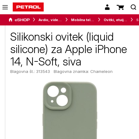
Avdio, video in telefonija
Mobilna telefonija
Ovitki, etuiji, torbice in držala
Silik
Silikonski ovitek (liquid
silicone) za Apple iPhone
14, N-Soft, siva
Blagovna št.: 313543
Blagovna znamka:
Chameleon