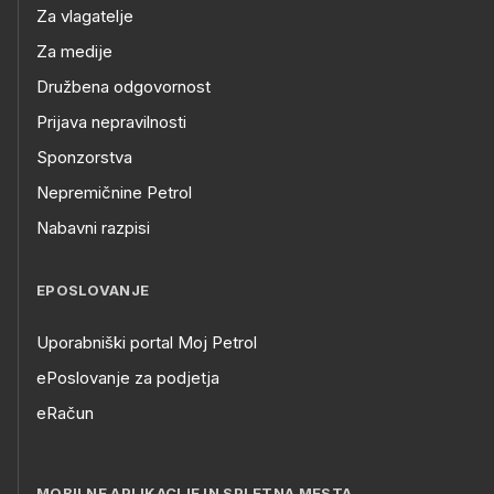
Za vlagatelje
Za medije
Družbena odgovornost
Prijava nepravilnosti
Sponzorstva
Nepremičnine Petrol
Nabavni razpisi
EPOSLOVANJE
Uporabniški portal Moj Petrol
ePoslovanje za podjetja
eRačun
MOBILNE APLIKACIJE IN SPLETNA MESTA