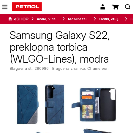
Avdio, video in telefonija
Mobilna telefonija
Ovitki, etuiji, torbice in držala
Sams
Samsung Galaxy S22,
preklopna torbica
(WLGO-Lines), modra
Blagovna št.: 280986
Blagovna znamka:
Chameleon