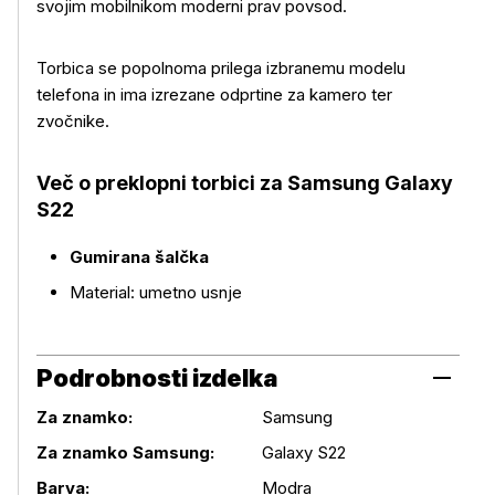
svojim mobilnikom moderni prav povsod.
Torbica se popolnoma prilega izbranemu modelu
Več o izdelku
telefona in ima izrezane odprtine za kamero ter
zvočnike.
Več o preklopni torbici za Samsung Galaxy
S22
Gumirana šalčka
Material: umetno usnje
Podrobnosti izdelka
Za znamko:
Samsung
Za znamko Samsung:
Galaxy S22
Podrobnosti izdelka
Barva:
Modra