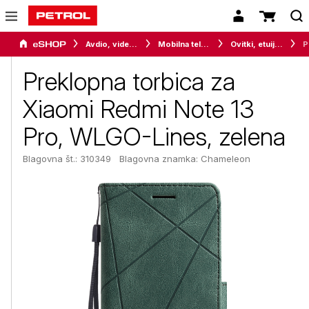
Avdio, video in telefonija
Mobilna telefonija
Ovitki, etuiji, torbice in držala
Prekl
Preklopna torbica za
Xiaomi Redmi Note 13
Pro, WLGO-Lines, zelena
Blagovna št.: 310349
Blagovna znamka:
Chameleon