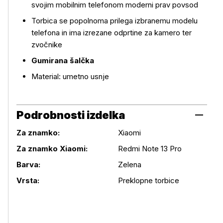
svojim mobilnim telefonom moderni prav povsod
Več o izdelku
Torbica se popolnoma prilega izbranemu modelu
telefona in ima izrezane odprtine za kamero ter
zvočnike
Gumirana šalčka
Material: umetno usnje
Podrobnosti izdelka
Za znamko:
Xiaomi
Za znamko Xiaomi:
Redmi Note 13 Pro
Podrobnosti izdelka
Barva:
Zelena
Vrsta:
Preklopne torbice