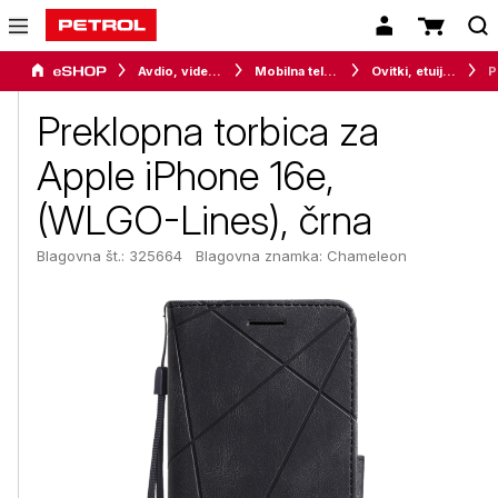
Avdio, video in telefonija
Mobilna telefonija
Ovitki, etuiji, torbice in držala
Prek
Preklopna torbica za
Apple iPhone 16e,
(WLGO-Lines), črna
Blagovna št.: 325664
Blagovna znamka:
Chameleon