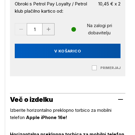
Obroki s Petrol Pay Loyalty / Petrol
10,45 € x 2
klub plačilno kartico od:
Na zalogi pri
dobavitelju
V KOŠARICO
PRIMERJAJ
Več o izdelku
Izberite horizontalno preklopno torbico za mobilni
telefon
Apple iPhone 16e!
Horizontalna preklopna torbica za mobilni telefon