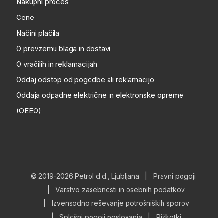
Nakupni proces
Cene
Načini plačila
O prevzemu blaga in dostavi
O vračilih in reklamacijah
Oddaj odstop od pogodbe ali reklamacijo
Oddaja odpadne električne in elektronske opreme
(OEEO)
© 2019-2026 Petrol d.d., Ljubljana
|
Pravni pogoji
|
Varstvo zasebnosti in osebnih podatkov
|
Izvensodno reševanje potrošniških sporov
|
Splošni pogoji poslovanja
|
Piškotki