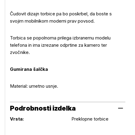
Čudovit dizajn torbice pa bo poskrbel, da boste s
svojim mobilnikom moderni prav povsod.
Več o izdelku
Torbica se popolnoma prilega izbranemu modelu
telefona in ima izrezane odprtine za kamero ter
zvočnike.
Gumirana šalčka
Material: umetno usnje.
Podrobnosti izdelka
Podrobnosti izdelka
Vrsta:
Preklopne torbice