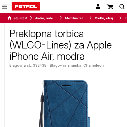
Avdio, video in telefonija
Mobilna telefonija
Ovitki, etuiji, torbice in držala
Prek
Preklopna torbica
(WLGO-Lines) za Apple
iPhone Air, modra
Blagovna št.: 332438
Blagovna znamka:
Chameleon