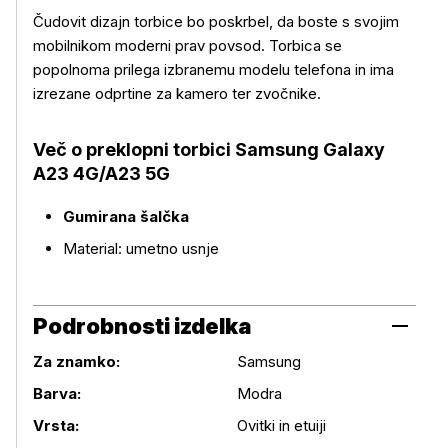
Čudovit dizajn torbice bo poskrbel, da boste s svojim
mobilnikom moderni prav povsod. Torbica se
popolnoma prilega izbranemu modelu telefona in ima
izrezane odprtine za kamero ter zvočnike.
Več o izdelku
Več o preklopni torbici
Samsung Galaxy
A23 4G/A23 5G
Gumirana šalčka
Material: umetno usnje
Podrobnosti izdelka
Za znamko:
Samsung
Podrobnosti izdelka
Barva:
Modra
Vrsta:
Ovitki in etuiji