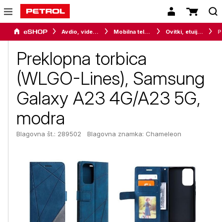
Avdio, video in telefonija
Mobilna telefonija
Ovitki, etuiji, torbice in držala
Prekl
Preklopna torbica
(WLGO-Lines), Samsung
Galaxy A23 4G/A23 5G,
modra
Blagovna št.: 289502
Blagovna znamka:
Chameleon