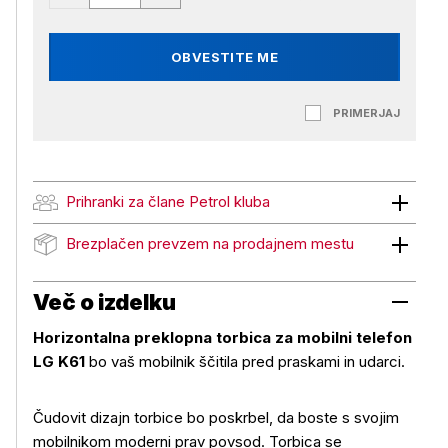
OBVESTITE ME
PRIMERJAJ
Prihranki za člane Petrol kluba
Prihranki za člane Petrol kluba
Brezplačen prevzem na prodajnem mestu
Brezplačen prevzem na prodajnem mestu
Več o izdelku
Horizontalna preklopna torbica za mobilni telefon
LG K61
bo vaš mobilnik ščitila pred praskami in udarci.
Čudovit dizajn torbice bo poskrbel, da boste s svojim
mobilnikom moderni prav povsod. Torbica se