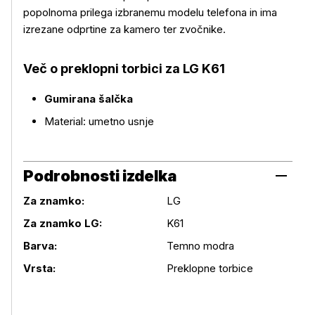
popolnoma prilega izbranemu modelu telefona in ima
izrezane odprtine za kamero ter zvočnike.
Več o izdelku
Več o preklopni torbici za LG K61
Gumirana šalčka
Material: umetno usnje
Podrobnosti izdelka
Za znamko:
LG
Za znamko LG:
K61
Podrobnosti izdelka
Barva:
Temno modra
Vrsta:
Preklopne torbice