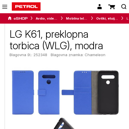
Avdio, video in telefonija
Mobilna telefonija
Ovitki, etuiji, torbice in držala
LG K61
LG K61, preklopna
torbica (WLG), modra
Blagovna št.: 252348
Blagovna znamka:
Chameleon