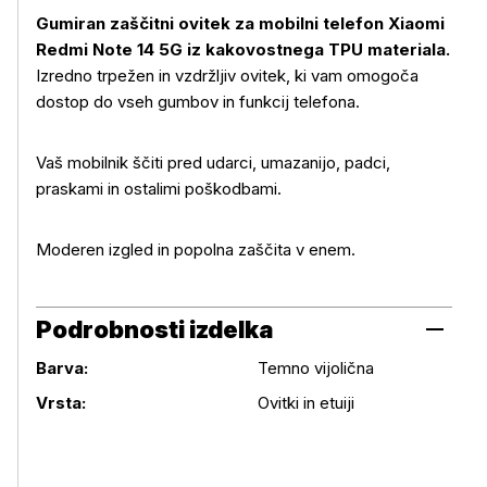
Gumiran zaščitni ovitek za mobilni telefon Xiaomi
Redmi Note 14 5G iz kakovostnega TPU materiala.
Izredno trpežen in vzdržljiv ovitek, ki vam omogoča
Več o izdelku
dostop do vseh gumbov in funkcij telefona.
Vaš mobilnik ščiti pred udarci, umazanijo, padci,
praskami in ostalimi poškodbami.
Moderen izgled in popolna zaščita v enem.
Podrobnosti izdelka
Barva:
Temno vijolična
Podrobnosti izdelka
Vrsta:
Ovitki in etuiji