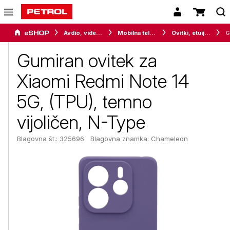
Avdio, video in telefonija
Mobilna telefonija
Ovitki, etuiji, torbice in držala
Gumiran ovitek za
Xiaomi Redmi Note 14
5G, (TPU), temno
vijoličen, N-Type
Blagovna št.: 325696
Blagovna znamka:
Chameleon