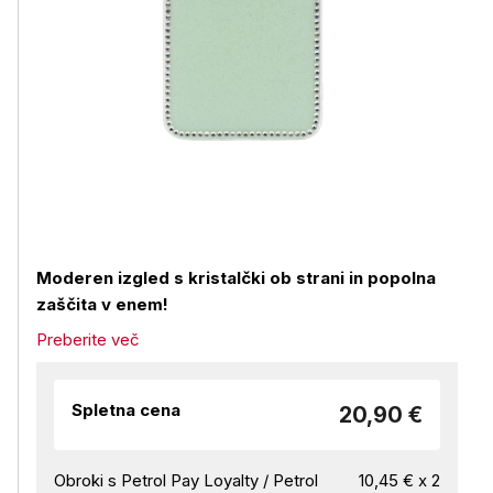
Moderen izgled s kristalčki ob strani in popolna
zaščita v enem!
Preberite več
Spletna cena
20,90 €
Obroki s Petrol Pay Loyalty / Petrol
10,45 € x 2