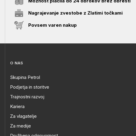
Možnost plačila do 24 obrokov brez obresti
Nagrajevanje zvestobe z Zlatimi točkami
Povsem varen nakup
O NAS
Skupina Petrol
Podjetja in storitve
Trajnostni razvoj
Kariera
Za vlagatelje
Za medije
Družbena odgovornost