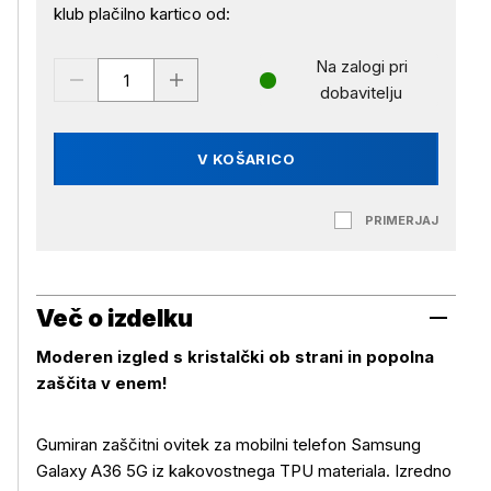
klub plačilno kartico od:
Na zalogi pri
dobavitelju
V KOŠARICO
PRIMERJAJ
Več o izdelku
Moderen izgled s kristalčki ob strani in popolna
zaščita v enem!
Gumiran zaščitni ovitek za mobilni telefon Samsung
Galaxy A36 5G iz kakovostnega TPU materiala. Izredno
Več o izdelku