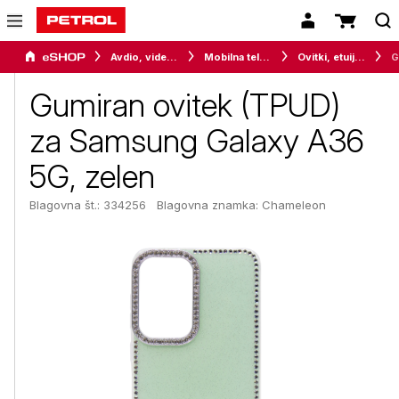
Avdio, video in telefonija
Mobilna telefonija
Ovitki, etuiji, torbice in držala
Gumiran ovitek (TPUD)
za Samsung Galaxy A36
5G, zelen
Blagovna št.: 334256
Blagovna znamka:
Chameleon