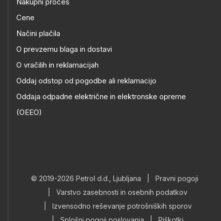
Nakupni proces
Cene
Načini plačila
O prevzemu blaga in dostavi
O vračilih in reklamacijah
Oddaj odstop od pogodbe ali reklamacijo
Oddaja odpadne električne in elektronske opreme
(OEEO)
© 2019-2026 Petrol d.d., Ljubljana
|
Pravni pogoji
|
Varstvo zasebnosti in osebnih podatkov
|
Izvensodno reševanje potrošniških sporov
|
Splošni pogoji poslovanja
|
Piškotki