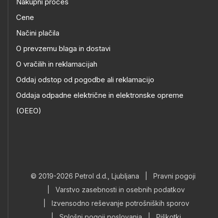
Nakupni proces
Cene
Načini plačila
O prevzemu blaga in dostavi
O vračilih in reklamacijah
Oddaj odstop od pogodbe ali reklamacijo
Oddaja odpadne električne in elektronske opreme
(OEEO)
© 2019-2026 Petrol d.d., Ljubljana
|
Pravni pogoji
|
Varstvo zasebnosti in osebnih podatkov
|
Izvensodno reševanje potrošniških sporov
|
Splošni pogoji poslovanja
|
Piškotki