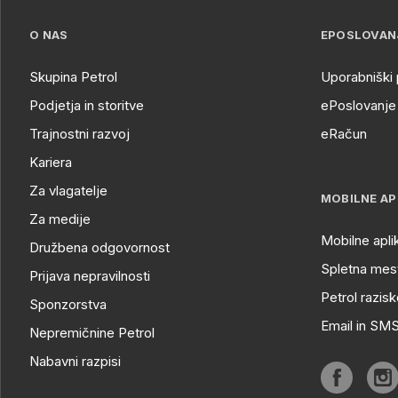
O NAS
EPOSLOVAN
Skupina Petrol
Uporabniški 
Podjetja in storitve
ePoslovanje 
Trajnostni razvoj
eRačun
Kariera
Za vlagatelje
MOBILNE AP
Za medije
Mobilne apli
Družbena odgovornost
Spletna mest
Prijava nepravilnosti
Petrol razisk
Sponzorstva
Email in SM
Nepremičnine Petrol
Nabavni razpisi