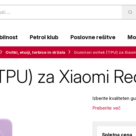
ilnost
Petrol klub
Poslovne rešitve
Moj
Ovitki, etuiji, torbice in držala
Gumiran ovitek (TPU) za Xiaom
TPU) za Xiaomi Red
Izberite kvaliteten 
Preberite več
Spletna cena