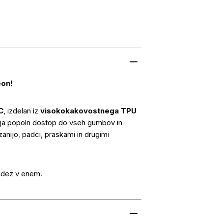
on!
C
, izdelan iz
visokokakovostnega TPU
lja popoln dostop do vseh gumbov in
zanijo, padci, praskami in drugimi
idez v enem.