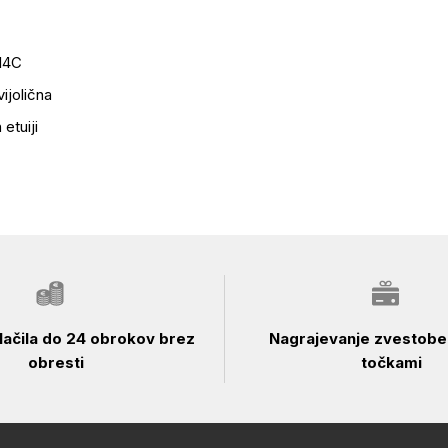
14C
vijolična
 etuiji
ačila do 24 obrokov brez
Nagrajevanje zvestobe 
obresti
točkami