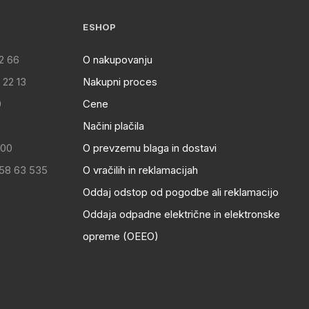
ESHOP
2 66
O nakupovanju
 22 13
Nakupni proces
0
Cene
Načini plačila
:00
O prevzemu blaga in dostavi
 58 63 535
O vračilih in reklamacijah
Oddaj odstop od pogodbe ali reklamacijo
Oddaja odpadne električne in elektronske
opreme (OEEO)