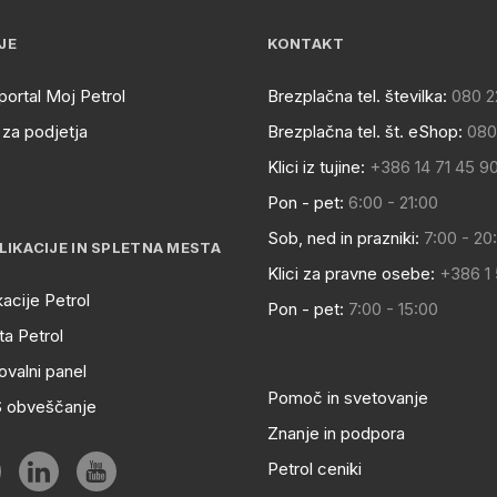
JE
KONTAKT
portal Moj Petrol
Brezplačna tel. številka:
080 2
za podjetja
Brezplačna tel. št. eShop:
080
Klici iz tujine:
+386 14 71 45 9
Pon - pet:
6:00 - 21:00
Sob, ned in prazniki:
7:00 - 20
LIKACIJE IN SPLETNA MESTA
Klici za pravne osebe:
+386 1
kacije Petrol
Pon - pet:
7:00 - 15:00
a Petrol
ovalni panel
Pomoč in svetovanje
S obveščanje
Znanje in podpora
Petrol ceniki