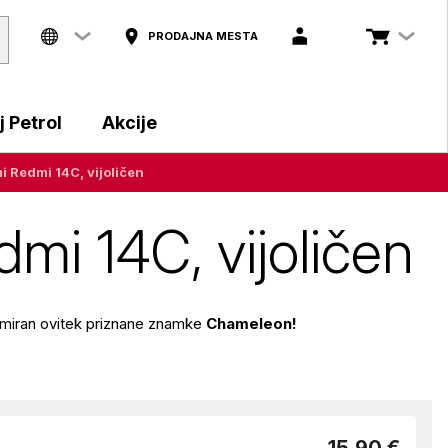
PRODAJNA MESTA
 Petrol
Akcije
i Redmi 14C, vijoličen
mi 14C, vijoličen
gumiran ovitek priznane znamke
Chameleon!