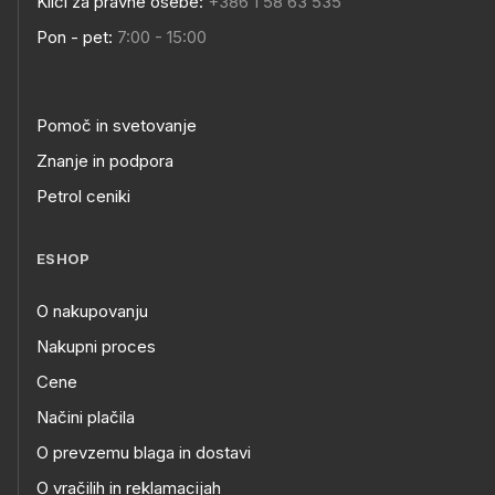
Klici za pravne osebe:
+386 1 58 63 535
Pon - pet:
7:00 - 15:00
Pomoč in svetovanje
Znanje in podpora
Petrol ceniki
ESHOP
O nakupovanju
Nakupni proces
Cene
Načini plačila
O prevzemu blaga in dostavi
O vračilih in reklamacijah