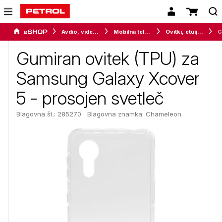
Avdio, video in telefonija
Mobilna telefonija
Ovitki, etuiji, torbice in držala
Gumiran ovitek (TPU) za
Samsung Galaxy Xcover
5 - prosojen svetleč
Blagovna št.: 285270
Blagovna znamka:
Chameleon