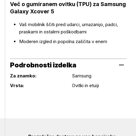
Več o izdelku
Več o gumiranem ovitku (TPU) za Samsung
Galaxy Xcover 5
Vaš mobilnik ščiti pred udarci, umazanijo, padci,
praskami in ostalimi poškodbami
Moderen izgled in popolna zaščita v enem
Podrobnosti izdelka
Za znamko:
Samsung
Podrobnosti izdelka
Vrsta:
Ovitki in etuiji