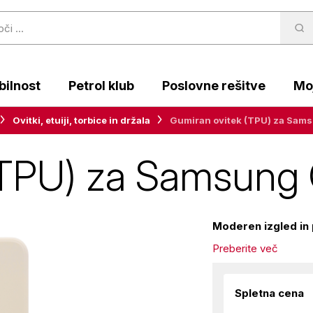
ilnost
Petrol klub
Poslovne rešitve
Moj
Ovitki, etuiji, torbice in držala
Gumiran ovitek (TPU) za Sams
(TPU) za Samsung 
Moderen izgled in 
Preberite več
Spletna cena