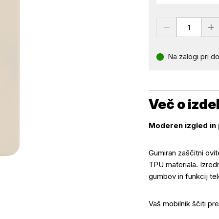
Na zalogi pri do
Več o izde
Moderen izgled in 
Gumiran zaščitni ovi
TPU materiala. Izred
Več o izdelku
gumbov in funkcij te
Vaš mobilnik ščiti pr