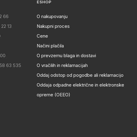
ESHOP
2 66
O nakupovanju
 22 13
Nakupni proces
0
Cene
Načini plačila
:00
O prevzemu blaga in dostavi
 58 63 535
O vračilih in reklamacijah
Oddaj odstop od pogodbe ali reklamacijo
Oddaja odpadne električne in elektronske
opreme (OEEO)