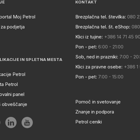
JE
KONTAKT
portal Moj Petrol
Brezplačna tel. številka:
080 2
za podjetja
Brezplačna tel. št. eShop:
080
Klici iz tujine:
+386 14 71 45 9
Pon - pet:
6:00 - 21:00
Sob, ned in prazniki:
7:00 - 20
LIKACIJE IN SPLETNA MESTA
Klici za pravne osebe:
+386 1
kacije Petrol
Pon - pet:
7:00 - 15:00
a Petrol
ovalni panel
Pomoč in svetovanje
S obveščanje
Znanje in podpora
Petrol ceniki