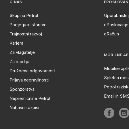
O NAS
EPOSLOVAN
Skupina Petrol
Uporabniški 
Podjetja in storitve
ePoslovanje 
Trajnostni razvoj
eRačun
Kariera
Za vlagatelje
MOBILNE AP
Za medije
Mobilne apli
Družbena odgovornost
Spletna mest
Prijava nepravilnosti
Petrol razisk
Sponzorstva
Email in SM
Nepremičnine Petrol
Nabavni razpisi