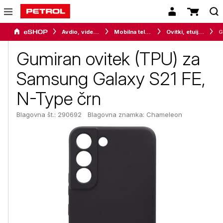
Avdio, video in telefonija
Mobilna telefonija
Ovitki, etuiji, torbice in držala
Gumiran ovitek (TPU) za
Samsung Galaxy S21 FE,
N-Type črn
Blagovna št.: 290692
Blagovna znamka:
Chameleon