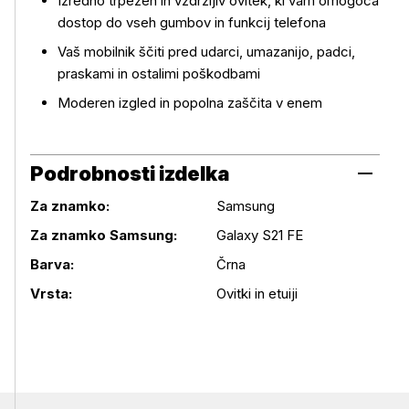
Izredno trpežen in vzdržljiv ovitek, ki vam omogoča
dostop do vseh gumbov in funkcij telefona
Vaš mobilnik ščiti pred udarci, umazanijo, padci,
praskami in ostalimi poškodbami
Moderen izgled in popolna zaščita v enem
Podrobnosti izdelka
Za znamko:
Samsung
Za znamko Samsung:
Galaxy S21 FE
Podrobnosti izdelka
Barva:
Črna
Vrsta:
Ovitki in etuiji