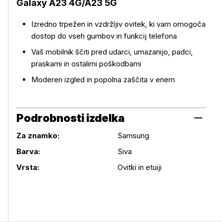
Galaxy A23 4G/A23 5G
Več o izdelku
Izredno trpežen in vzdržljiv ovitek, ki vam omogoča
dostop do vseh gumbov in funkcij telefona
Vaš mobilnik ščiti pred udarci, umazanijo, padci,
praskami in ostalimi poškodbami
Moderen izgled in popolna zaščita v enem
Podrobnosti izdelka
Za znamko:
Samsung
Podrobnosti izdelka
Barva:
Siva
Vrsta:
Ovitki in etuiji