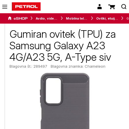
Avdio, video in telefonija
Mobilna telefonija
Ovitki, etuiji, torbice in držala
Gumiran ovitek (TPU) za
Samsung Galaxy A23
4G/A23 5G, A-Type siv
Blagovna št.: 289497
Blagovna znamka:
Chameleon