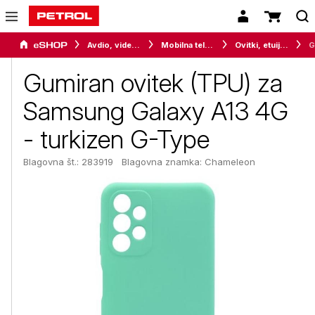
Avdio, video in telefonija
Mobilna telefonija
Ovitki, etuiji, torbice in držala
Gumiran ovitek (TPU) za
Samsung Galaxy A13 4G
- turkizen G-Type
Blagovna št.: 283919
Blagovna znamka:
Chameleon