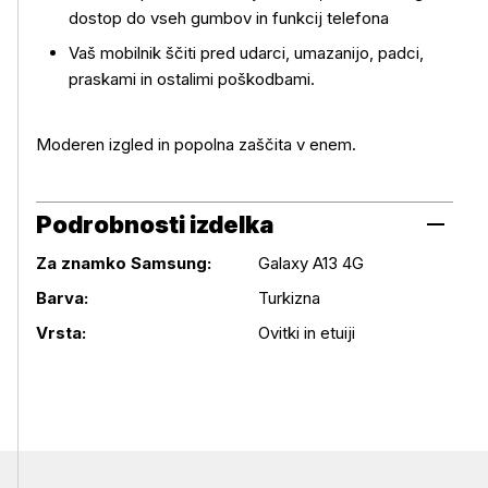
dostop do vseh gumbov in funkcij telefona
Vaš mobilnik ščiti pred udarci, umazanijo, padci,
praskami in ostalimi poškodbami.
Moderen izgled in popolna zaščita v enem.
Podrobnosti izdelka
Za znamko Samsung:
Galaxy A13 4G
Podrobnosti izdelka
Barva:
Turkizna
Vrsta:
Ovitki in etuiji