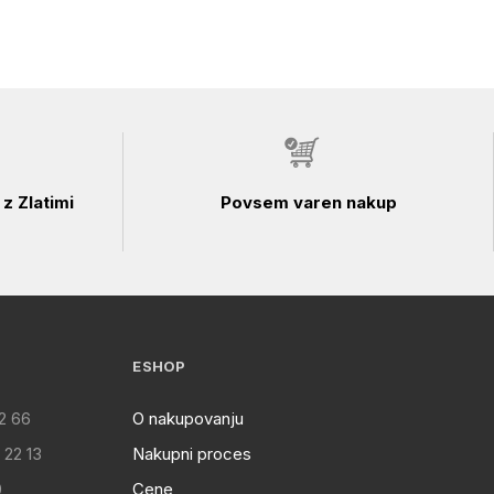
z Zlatimi
Povsem varen nakup
ESHOP
2 66
O nakupovanju
 22 13
Nakupni proces
0
Cene