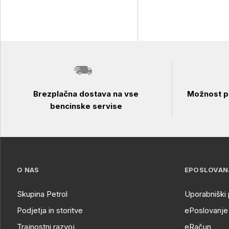
Brezplačna dostava na vse
Možnost pl
bencinske servise
O NAS
EPOSLOVAN
Skupina Petrol
Uporabniški 
Podjetja in storitve
ePoslovanje 
Trajnostni razvoj
eRačun