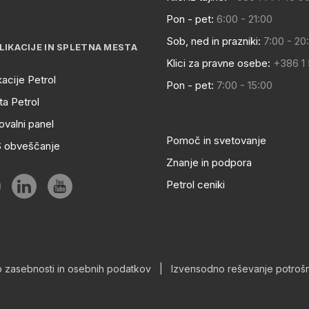
Pon - pet:
6:00 - 21:00
Sob, ned in prazniki:
7:00 - 20
LIKACIJE IN SPLETNA MESTA
Klici za pravne osebe:
+386 1
kacije Petrol
Pon - pet:
7:00 - 15:00
a Petrol
ovalni panel
Pomoč in svetovanje
S obveščanje
Znanje in podpora
Petrol ceniki
o zasebnosti in osebnih podatkov
|
Izvensodno reševanje potrošn