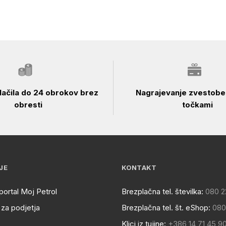
ačila do 24 obrokov brez
Nagrajevanje zvestobe 
obresti
točkami
JE
KONTAKT
portal Moj Petrol
Brezplačna tel. številka:
080 2
za podjetja
Brezplačna tel. št. eShop:
080
Klici iz tujine:
+386 14 71 45 9