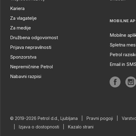
Kariera
Za vlagatelje
MOBILNE AP
Za medije
Mobilne apli
Družbena odgovornost
Spletna mest
Prijava nepravilnosti
Petrol razisk
Sponzorstva
Email in SM
Nepremičnine Petrol
Nabavni razpisi
© 2019-2026 Petrol d.d., Ljubljana
|
Pravni pogoji
|
Varstv
|
Izjava o dostopnosti
|
Kazalo strani