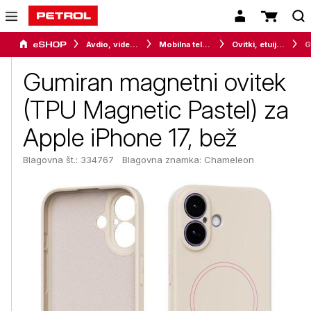
Avdio, video in telefonija
Mobilna telefonija
Ovitki, etuiji, torbice in držala
Gumiran magnetni ovitek
(TPU Magnetic Pastel) za
Apple iPhone 17, bež
Blagovna št.: 334767
Blagovna znamka:
Chameleon