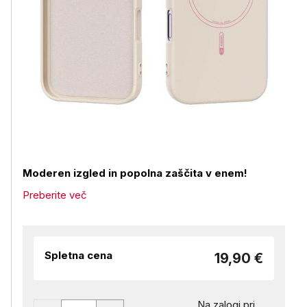
Moderen izgled in popolna zaščita v enem!
Preberite več
Spletna cena
19,90 €
Na zalogi pri