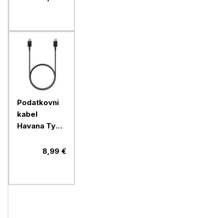
Podatkovni
kabel
Havana Type
C na Type C
(FAST
8,99 €
CHARGE),
dolžina 1
meter, črn