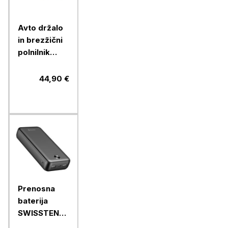
Avto držalo
in brezžični
polnilnik
Chameleon
15W - 2 v 1,
44,90 €
(model CC-
70)
Prenosna
baterija
SWISSTEN
WORX PRO