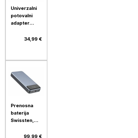
Univerzalni
potovalni
adapter
Verbatim
30W USB-C
34,99 €
PD & QC
UTA-03,
49545
Prenosna
baterija
Swissten,
30000mAH
133W PD
99,99 €