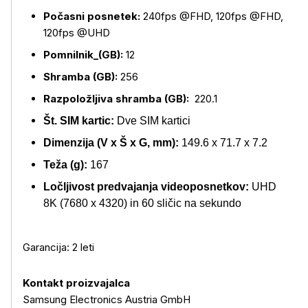
Počasni posnetek:
240fps @FHD, 120fps @FHD,
120fps @UHD
Pomnilnik_(GB):
12
Shramba (GB):
256
Razpoložljiva shramba (GB):
220.1
Št. SIM kartic:
Dve SIM kartici
Dimenzija (V x Š x G, mm):
149.6 x 71.7 x 7.2
Teža (g):
167
Ločljivost predvajanja videoposnetkov:
UHD
8K (7680 x 4320) in 60 sličic na sekundo
Garancija: 2 leti
Kontakt proizvajalca
Samsung Electronics Austria GmbH