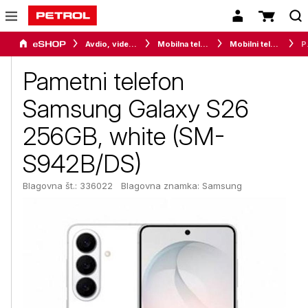
Avdio, video in telefonija
Mobilna telefonija
Mobilni telefoni
Pametni te
Pametni telefon
Samsung Galaxy S26
256GB, white (SM-
S942B/DS)
Blagovna št.: 336022
Blagovna znamka:
Samsung