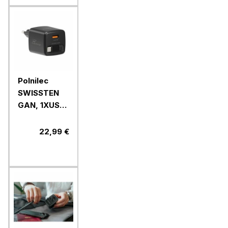
Polnilec
SWISSTEN
GAN, 1XUSB-
A 18W+USB-
C kabel,
22,99 €
30W