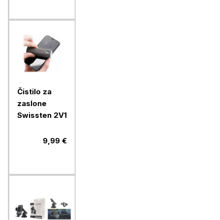
USB-C, bež
Čistilo za
zaslone
Swissten 2V1
9,99 €