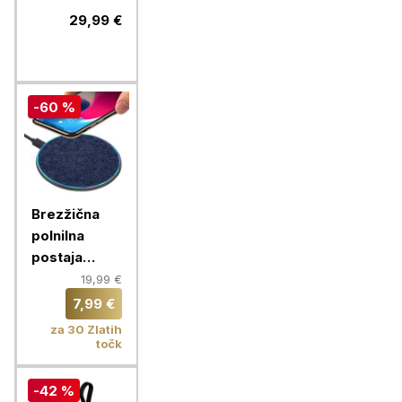
20000 MAH,
29,99 €
črna
-60 %
Brezžična
polnilna
postaja
RIVACASE,
19,99 €
brezžični
7,99 €
polnilec
za 30 Zlatih
VA4915 BL3
točk
QC Fast
-42 %