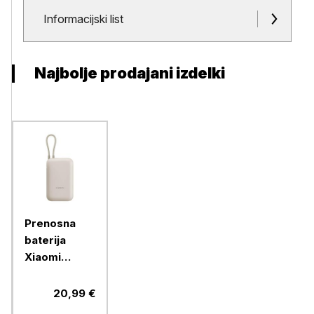
Dokumenti in priloge
Informacijski list
Najbolje prodajani izdelki
Prenosna
baterija
Xiaomi
10000mAh,
max 22,5W
20,99 €
moči, USB-A,