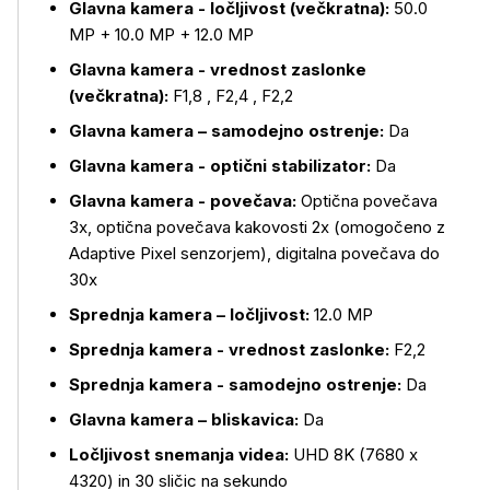
Glavna kamera - ločljivost (večkratna):
50.0
MP + 10.0 MP + 12.0 MP
Glavna kamera - vrednost zaslonke
Več o izdelku
(večkratna):
F1,8 , F2,4 , F2,2
Glavna kamera – samodejno ostrenje:
Da
Glavna kamera - optični stabilizator:
Da
Glavna kamera - povečava:
Optična povečava
3x, optična povečava kakovosti 2x (omogočeno z
Adaptive Pixel senzorjem), digitalna povečava do
30x
Sprednja kamera – ločljivost:
12.0 MP
Sprednja kamera - vrednost zaslonke:
F2,2
Sprednja kamera - samodejno ostrenje:
Da
Glavna kamera – bliskavica:
Da
Ločljivost snemanja videa:
UHD 8K (7680 x
4320) in 30 sličic na sekundo