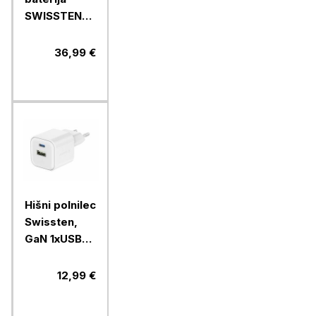
SWISSTEN
POWER LINE
II 20000
36,99 €
MAH, črna
Hišni polnilec
Swissten,
GaN 1xUSB-C
20W
PD,1xUSB-A
12,99 €
18W, bel