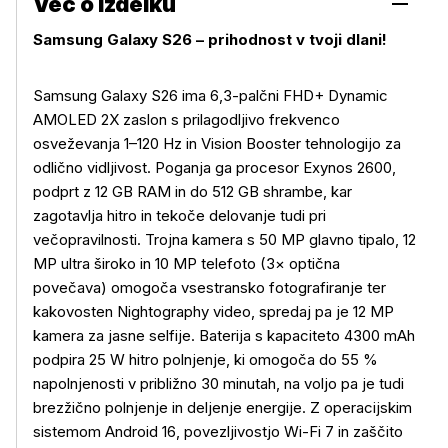
Več o izdelku
Samsung Galaxy S26 – prihodnost v tvoji dlani!
Samsung Galaxy S26 ima 6,3-palčni FHD+ Dynamic
AMOLED 2X zaslon s prilagodljivo frekvenco
osveževanja 1–120 Hz in Vision Booster tehnologijo za
odlično vidljivost. Poganja ga procesor Exynos 2600,
podprt z 12 GB RAM in do 512 GB shrambe, kar
zagotavlja hitro in tekoče delovanje tudi pri
večopravilnosti. Trojna kamera s 50 MP glavno tipalo, 12
MP ultra široko in 10 MP telefoto (3× optična
povečava) omogoča vsestransko fotografiranje ter
kakovosten Nightography video, spredaj pa je 12 MP
kamera za jasne selfije. Baterija s kapaciteto 4300 mAh
podpira 25 W hitro polnjenje, ki omogoča do 55 %
napolnjenosti v približno 30 minutah, na voljo pa je tudi
brezžično polnjenje in deljenje energije. Z operacijskim
sistemom Android 16, povezljivostjo Wi-Fi 7 in zaščito