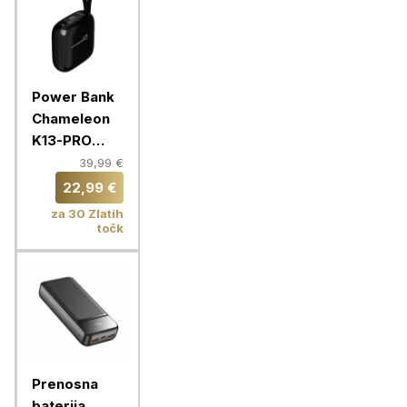
Power Bank
Chameleon
K13-PRO
10000mAh
39,99 €
22,99 €
za 30 Zlatih
točk
Prenosna
baterija