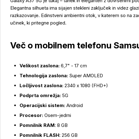
Galaxy A37 5G je tukaj – tanek in eleganten z dovršenimi podr
Elegantna silhueta ima sijajen stekleni zaključek in videz glaz
razkazovanje. Edinstveni ambientni otok, v katerem so na za
učinek, ki pritegne pogled.
Več o mobilnem telefonu Sams
Velikost zaslona:
6,7" - 17 cm
Tehnologija zaslona:
Super AMOLED
Ločljivost zaslona:
2340 x 1080 (FHD+)
Podprta omrežja:
5G
Operacijski sistem:
Android
Procesor:
Osem-jedrni
Več o izdelku
Pomnilnik RAM
: 8 GB
Pomnilnik
FLASH
: 256 GB