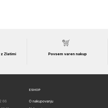
z Zlatimi
Povsem varen nakup
ESHOP
2 66
O nakupovanju