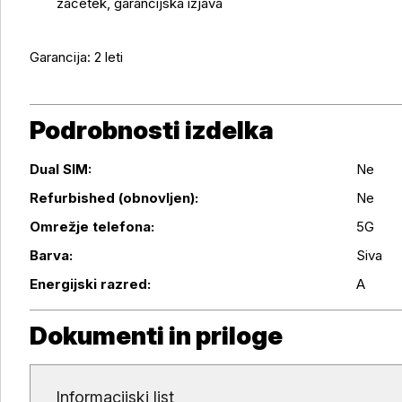
začetek, garancijska izjava
Garancija: 2 leti
Podrobnosti izdelka
Dual SIM:
Ne
Refurbished (obnovljen):
Ne
Podrobnosti izdelka
Omrežje telefona:
5G
Barva:
Siva
Energijski razred:
A
Dokumenti in priloge
Dokumenti in priloge
Informacijski list