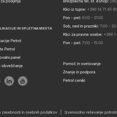
za podjetja
Brezplačna tel. št. eShop:
080
Klici iz tujine:
+386 14 71 45 9
Pon - pet:
6:00 - 21:00
Sob, ned in prazniki:
7:00 - 20
LIKACIJE IN SPLETNA MESTA
Klici za pravne osebe:
+386 1
kacije Petrol
Pon - pet:
7:00 - 15:00
a Petrol
ovalni panel
Pomoč in svetovanje
S obveščanje
Znanje in podpora
Petrol ceniki
o zasebnosti in osebnih podatkov
|
Izvensodno reševanje potrošn