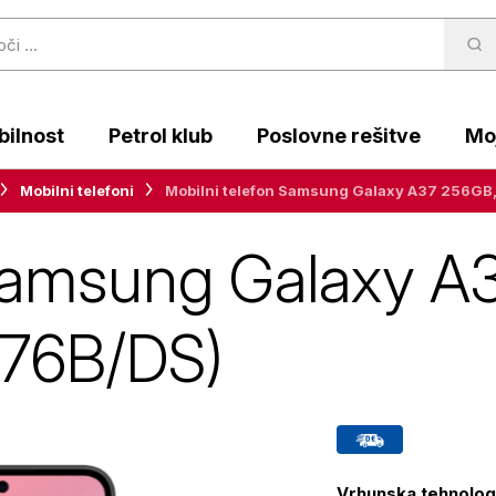
ilnost
Petrol klub
Poslovne rešitve
Moj
Mobilni telefoni
Mobilni telefon Samsung Galaxy A37 256GB
 Samsung Galaxy A
376B/DS)
Vrhunska tehnologi