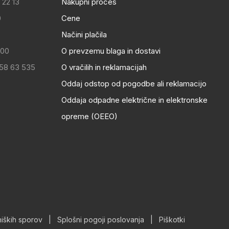
 22 13
Nakupni proces
0
Cene
Načini plačila
:00
O prevzemu blaga in dostavi
 58 63 535
O vračilih in reklamacijah
Oddaj odstop od pogodbe ali reklamacijo
Oddaja odpadne električne in elektronske
opreme (OEEO)
iških sporov
|
Splošni pogoji poslovanja
|
Piškotki