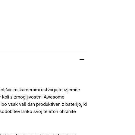
boljšanimi kamerami ustvarjajte izjemne
adar koli z zmogljivostmi Awesome
aj bo vsak vaš dan produktiven z baterijo, ki
osodobitev lahko svoj telefon ohranite