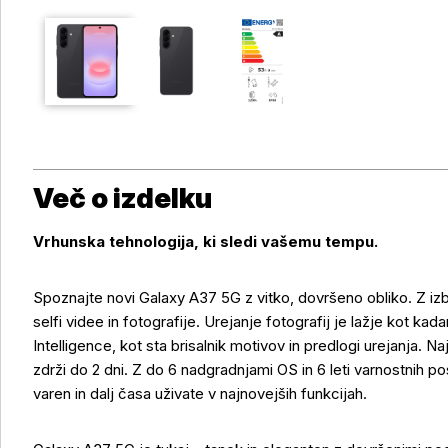
Več o izdelku
Vrhunska tehnologija, ki sledi vašemu tempu.
Spoznajte novi Galaxy A37 5G z vitko, dovršeno obliko. Z iz
selfi videe in fotografije. Urejanje fotografij je lažje kot k
Intelligence, kot sta brisalnik motivov in predlogi urejanja. N
zdrži do 2 dni. Z do 6 nadgradnjami OS in 6 leti varnostnih p
varen in dalj časa uživate v najnovejših funkcijah.