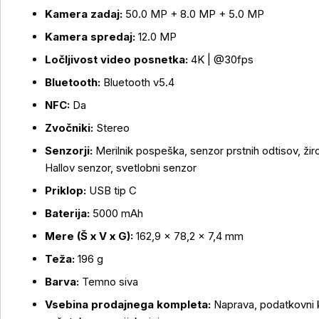
Kamera zadaj:
50.0 MP + 8.0 MP + 5.0 MP
Kamera spredaj:
12.0 MP
Ločljivost video posnetka:
4K | @30fps
Bluetooth:
Bluetooth v5.4
NFC:
Da
Zvočniki:
Stereo
Senzorji:
Merilnik pospeška, senzor prstnih odtisov, ži
Hallov senzor, svetlobni senzor
Priklop:
USB tip C
Baterija:
5000 mAh
Mere (Š x V x G):
162,9 × 78,2 × 7,4 mm
Teža:
196 g
Barva:
Temno siva
Vsebina prodajnega kompleta:
Naprava, podatkovni k