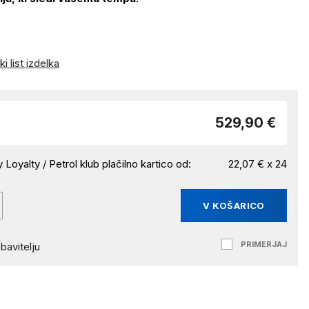
i list izdelka
529,90 €
 Loyalty / Petrol klub plačilno kartico od:
22,07 € x 24
V KOŠARICO
PRIMERJAJ
bavitelju