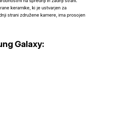
obnostmi na sprednji in zadnji strani.
irane keramike, ki je ustvarjen za
dnji strani združene kamere, ima prosojen
ung Galaxy: