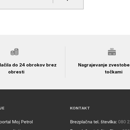
ačila do 24 obrokov brez
Nagrajevanje zvestobe 
obresti
točkami
JE
KONTAKT
portal Moj Petrol
Brezplačna tel. številka:
080 2