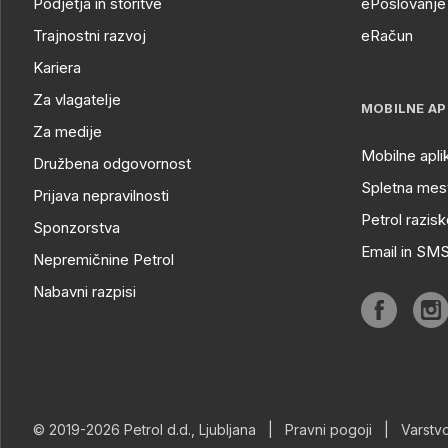
Podjetja in storitve
ePoslovanje 
Trajnostni razvoj
eRačun
Kariera
Za vlagatelje
MOBILNE AP
Za medije
Mobilne apli
Družbena odgovornost
Spletna mest
Prijava nepravilnosti
Petrol razisk
Sponzorstva
Email in SM
Nepremičnine Petrol
Nabavni razpisi
© 2019-2026 Petrol d.d., Ljubljana
|
Pravni pogoji
|
Varstv