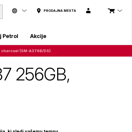
PRODAJNA MESTA
 Petrol
Akcije
, charcoal (SM-A376B/DS)
37 256GB,
ja, ki sledi vašemu tempu.