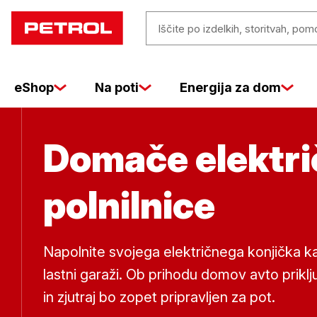
Domače
Iščite
električne
po
izdelkih,
eShop
Na poti
Energija za dom
storitvah,
pomoči
polnilnice
…
Domače elektr
polnilnice
Napolnite svojega električnega konjička kar
lastni garaži. Ob prihodu domov avto prik
in zjutraj bo zopet pripravljen za pot.