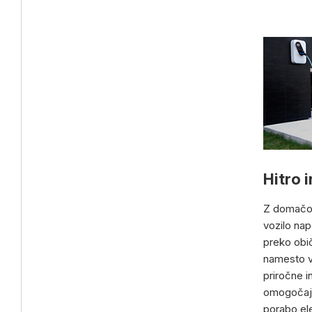
Hitro 
Z domačo e
vozilo nap
preko obič
namesto v 
priročne 
omogočajo
porabo ele