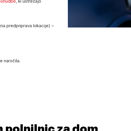
 ponudbe
, ki ustrezajo
na predpriprava lokacije) –
e naročila.
 polnilnic za dom