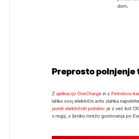
dom.
Preprosto polnjenje t
Z
aplikacijo OneCharge
in s
Petrolovo kar
lahko svoj električni avto zlahka napolnit
javnih električnih polnilnic
je z več kot 130
v regiji, s široko mrežo gostovanja po Evr