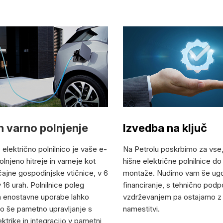
in varno polnjenje
Izvedba na ključ
lektrično polnilnico je vaše e-
Na Petrolu poskrbimo za vse
olnjeno hitreje in varneje kot
hišne električne polnilnice d
ajne gospodinjske vtičnice, v 6
montaže. Nudimo vam še ugo
16 urah. Polnilnice poleg
financiranje, s tehnično podp
in enostavne uporabe lahko
vzdrževanjem pa ostajamo z 
 še pametno upravljanje s
namestitvi.
ktrike in integracijo v pametni