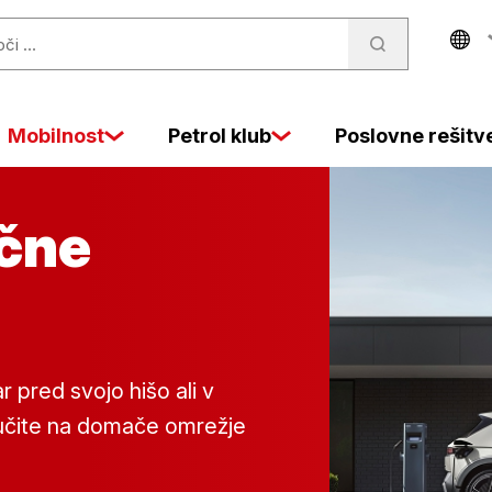
Mobilnost
Petrol klub
Poslovne rešitv
ične
 pred svojo hišo ali v
ljučite na domače omrežje