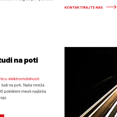
KONTAKTIRAJTE NAS
udi na poti
tico elektromobilnosti
e tudi na poti. Naša mreža
0 polnilnimi mesti najširša
opi.