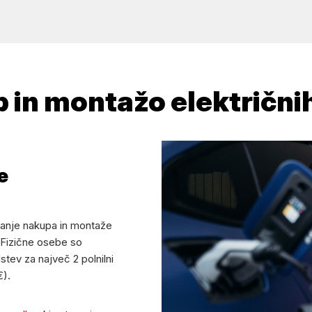
 in montažo električnih
e
iranje nakupa in montaže
. Fizične osebe so
tev za največ 2 polnilni
€).