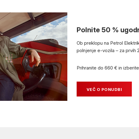
Polnite 50 % ugod
Ob preklopu na Petrol Elekt
polnjenje e-vozila – za prvi
Prihranite do 660 € in izberi
VEČ O PONUDBI