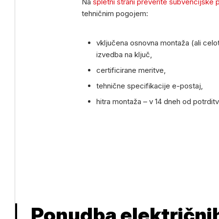
Na
spletni strani preverite subvencijske
tehničnim pogojem:
vključena osnovna montaža (ali celot
izvedba na ključ,
certificirane meritve,
tehnične specifikacije e-postaj,
hitra montaža – v 14 dneh od potrditv
Ponudba električnih