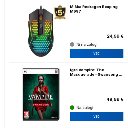
Miška Redragon Reaping
M987
24,99 €
Ni na zalogi
VEČ
Igra Vampire: The
Masquerade - Swansong za
PC
49,99 €
Na zalogi
VEČ