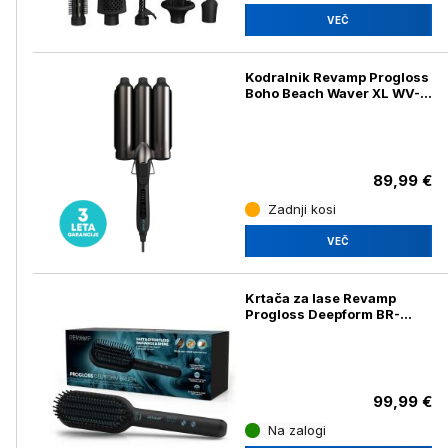
VEČ
Kodralnik Revamp Progloss
Boho Beach Waver XL WV-
2500
89,99 €
Zadnji kosi
VEČ
Krtača za lase Revamp
Progloss Deepform BR-
2000
99,99 €
Na zalogi