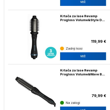
VEČ
Krtača za lase Revamp
Progloss Volume&Style DR-
2500
119,99 €
Zadnji kosi
VEČ
Krtača za lase Revamp
Progloss Volume&Wave BR-
1350
79,99 €
Na zalogi