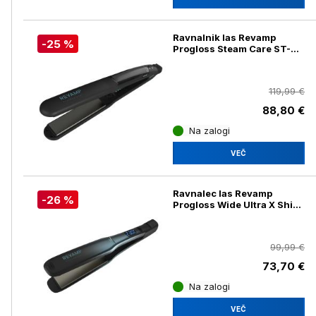
Ravnalnik las Revamp
-25 %
Progloss Steam Care ST-
1600
119,99 €
88,80 €
Na zalogi
VEČ
Ravnalec las Revamp
-26 %
Progloss Wide Ultra X Shine
ST-2000
99,99 €
73,70 €
Na zalogi
VEČ