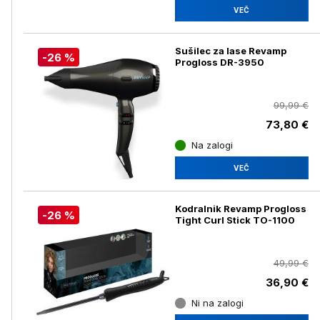
VEČ
Sušilec za lase Revamp
-26 %
Progloss DR-3950
99,99 €
73,80 €
Na zalogi
VEČ
Kodralnik Revamp Progloss
-26 %
Tight Curl Stick TO-1100
49,99 €
36,90 €
Ni na zalogi