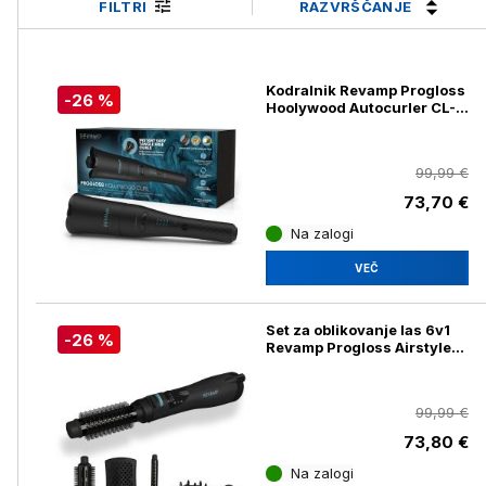
RAZVRŠČANJE
FILTRI
Kodralnik Revamp Progloss
-26 %
Hoolywood Autocurler CL-
2000
99,99 €
73,70 €
Na zalogi
VEČ
Set za oblikovanje las 6v1
-26 %
Revamp Progloss Airstyle
DR-1250
99,99 €
73,80 €
Na zalogi