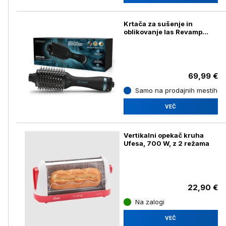
Krtača za sušenje in
oblikovanje las Revamp
Progloss Perfect Blow DR-
2000
69,99 €
Samo na prodajnih mestih
VEČ
Vertikalni opekač kruha
Ufesa, 700 W, z 2 režama
22,90 €
Na zalogi
VEČ