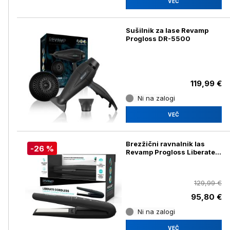
VEČ
Sušilnik za lase Revamp
Progloss DR-5500
119,99 €
Ni na zalogi
VEČ
Brezžični ravnalnik las
-26 %
Revamp Progloss Liberate
ST-1700
129,99 €
95,80 €
Ni na zalogi
VEČ